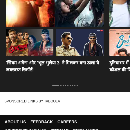
'सिंघम अगेन' और 'भूल भुलैया 3' ने मिलकर बना डाला ये
दुनियाभर में
जबरदस्त रिकॉर्ड!
कौशल की फि
SPONSORED LINKS BY TABOOLA
ABOUT US
FEEDBACK
CAREERS