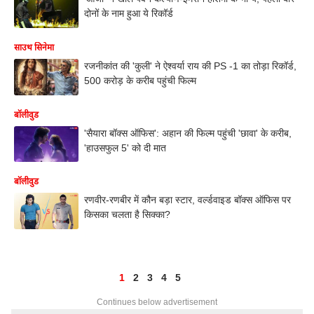
दोनों के नाम हुआ ये रिकॉर्ड
साउथ सिनेमा
रजनीकांत की 'कुली' ने ऐश्वर्या राय की PS -1 का तोड़ा रिकॉर्ड,
500 करोड़ के करीब पहुंची फिल्म
बॉलीवुड
'सैयारा बॉक्स ऑफिस': अहान की फिल्म पहुंची 'छावा' के करीब,
'हाउसफुल 5' को दी मात
बॉलीवुड
रणवीर-रणबीर में कौन बड़ा स्टार, वर्ल्डवाइड बॉक्स ऑफिस पर
किसका चलता है सिक्का?
1
2
3
4
5
Continues below advertisement