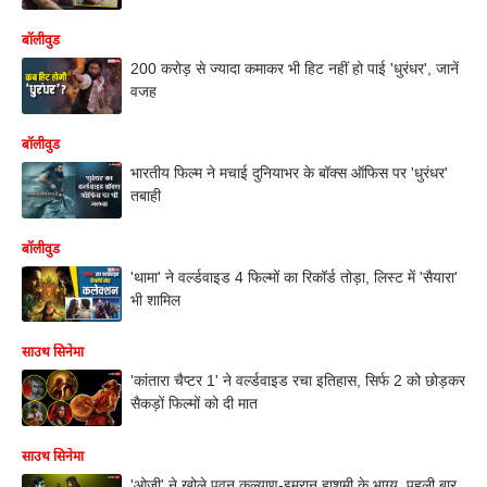
बॉलीवुड
200 करोड़ से ज्यादा कमाकर भी हिट नहीं हो पाई 'धुरंधर', जानें
वजह
बॉलीवुड
भारतीय फिल्म ने मचाई दुनियाभर के बॉक्स ऑफिस पर 'धुरंधर'
तबाही
बॉलीवुड
'थामा' ने वर्ल्डवाइड 4 फिल्मों का रिकॉर्ड तोड़ा, लिस्ट में 'सैयारा'
भी शामिल
साउथ सिनेमा
'कांतारा चैप्टर 1' ने वर्ल्डवाइड रचा इतिहास, सिर्फ 2 को छोड़कर
सैकड़ों फिल्मों को दी मात
साउथ सिनेमा
'ओजी' ने खोले पवन कल्याण-इमरान हाशमी के भाग्य, पहली बार