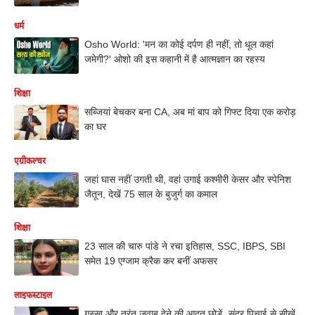
धर्म
Osho World: 'मन का कोई दर्पण ही नहीं, तो धूल कहां
जमेगी?' ओशो की इस कहानी में है आत्मज्ञान का रहस्य
शिक्षा
सब्जियां बेचकर बना CA, अब मां बाप को गिफ्ट दिया एक करोड़
का घर
एग्रीकल्चर
जहां घास नहीं उगती थी, वहां उगाई कश्मीरी केसर और स्पेनिश
जैतून, देखें 75 साल के बुजुर्ग का कमाल
शिक्षा
23 साल की चारु पांडे ने रचा इतिहास, SSC, IBPS, SBI
समेत 19 एग्जाम क्रैक कर बनीं अफसर
लाइफस्टाइल
गुस्सा और तुरंत जवाब देने की आदत छोड़ें, सुंदर पिचाई से सीखें