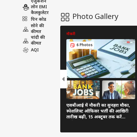
एजुकेशन
लोन EMI
कैलकुलेटर
Photo Gallery
पिन कोड
सोने की
कीमत
नौकरी
चांदी की
कीमत
6 Photos
AQI
एसबीआई में नौकरी का सुनहरा मौका,
स्पेशलिस्ट ऑफिसर भर्ती की आखिरी
तारीख बढ़ी, 15 अक्टूबर तक करें
आवेदन