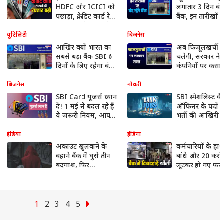
HDFC और ICICI को
लगातार 3 दिन बंद
पछाड़ा, क्रेडिट कार्ड रेस
बैंक, इन तारीखों 
में हुआ आगे, लोगों ने
पहले ही निपटा ल
खूब किया खर्च
यूटिलिटी
बिजनेस
आखिर क्यों भारत का
अब फिजूलखर्ची 
सबसे बड़ा बैंक SBI 6
चलेगी, सरकार ने ब
दिनों के लिए रहेगा बंद?
कंपनियों पर कस
जल्दी ही निपटा लें
शिकंजा, कहा- ब
अपना काम
जरूरी है, तभी...
बिजनेस
नौकरी
SBI Card यूजर्स ध्यान
SBI स्पेशलिस्ट 
दें! 1 मई से बदल रहे हैं
ऑफिसर के पदों
ये जरूरी नियम, आपकी
भर्ती की आखिरी 
जेब पर पड़ेगा सीधा
बेहद करीब, ऐसे क
असर
आवेदन
इंडिया
इंडिया
अकाउंट खुलवाने के
कर्मचारियों के हा
बहाने बैंक में घुसे तीन
बांधे और 20 करो
बदमाश, फिर
लूटकर हो गए फर
कर्मचारियों को बनाया
इस राज्य में बैंक म
बंधक और लूटकर ले
दिनदहाड़े पड़ी ड
गए 21 करोड़ रुपये की
नकदी और ज्वेलरी
1
2
3
4
5