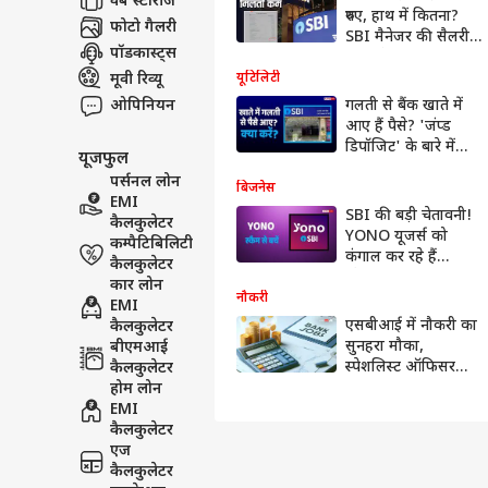
वेब स्टोरीज
रुपए, हाथ में कितना?
फोटो गैलरी
SBI मैनेजर की सैलरी
पॉडकास्ट्स
स्लिप देख घूम गया
लोगों का सिर
मूवी रिव्यू
यूटिलिटी
ओपिनियन
गलती से बैंक खाते में
आए हैं पैसे? 'जंप्ड
डिपॉजिट' के बारे में
यूजफुल
अभी जान लें, वरना
पर्सनल लोन
पछताएंगे
बिजनेस
EMI
SBI की बड़ी चेतावनी!
कैलकुलेटर
YONO यूजर्स को
कम्पैटिबिलिटी
कंगाल कर रहे हैं
कैलकुलेटर
स्कैमर्स, भूलकर भी न
कार लोन
करें ये गलती
नौकरी
EMI
एसबीआई में नौकरी का
कैलकुलेटर
सुनहरा मौका,
बीएमआई
स्पेशलिस्ट ऑफिसर
कैलकुलेटर
भर्ती की आखिरी तारीख
होम लोन
बढ़ी, 15 अक्टूबर तक
EMI
करें आवेदन
कैलकुलेटर
एज
कैलकुलेटर