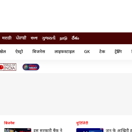
मराठी
ਪੰਜਾਬੀ
বাংলা
ગુજરાતી
நாடு
దేశం
खेल
ऐस्ट्रो
बिजनेस
लाइफस्टाइल
GK
टेक
ट्रेंडिंग
ंजन
ऑटो
खेल
ुड
कार
क्रिकेट
री सिनेमा
टेक्नोलॉजी
शिक्षा
ल सिनेमा
मोबाइल
रिजल्ट
्रिटीज
चैटजीपीटी
नौकरी
ी
गैजेट
वेब स्टोरीज
यूटिलिटी न्यूज़
कल्चर
फैक्ट चेक
बिजनेस
यूटिलिटी
इस सरकारी बैंक ने
जून के आखिरी हफ्