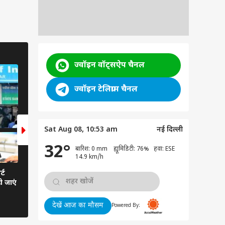
BUSINESS
ज्वॉइन वॉट्सऐप चैनल
6 Photos
ज्वॉइन टेलिग्राम चैनल
Sat Aug 08, 10:53 am
नई दिल्ली
32°
बारिश: 0 mm ह्यूमिडिटी: 76% हवा: ESE
14.9 km/h
्ट
क्या SBI ब‍िना गारंटी महिलाओं को दे
ो जाएं
रही 25 लाख का लोन! जानें इस वायरल
मैसेज की सच्चाई
देखें आज का मौसम
Powered By: