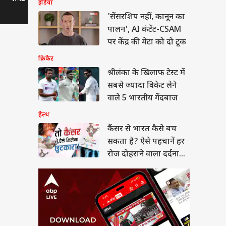
र से भारत कैसे बच
इंडिया
Upp 2 का फिनाले
सबसे बड़ी
 है? ऐसे पहचानें हर
'सेंसरशिप नहीं, कानून का
Controversies
दोहराने वाला दर्दनाक
ा
पालन', AI कंटेंट-CSAM
पर केंद्र की मेटा को दो टूक
क्रिकेट
श्रीलंका के खिलाफ टेस्ट में
 के नियमों पर मौसम
सबसे ज्यादा विकेट लेने
्योहारों की मार, स्कूलों
वाले 5 भारतीय गेंदबाज
सामने आई नई चुनौती
हेल्थ
कैंसर से भारत कैसे बच
सकता है? ऐसे पहचानें हर
रोज दोहराने वाला दर्दनाक
सच