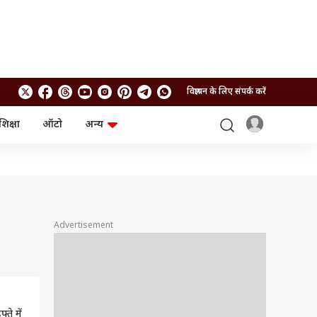
विज्ञापन के लिए संपर्क करें
शिक्षा
ऑटो
अन्य
बिजनेस
लाइफस्टाइल
पर्सनल फाइनेंस
स्वास्थ्य
स्टॉक मार्केट
ट्रैवल
म्यूचुअल फंड्स
फूड
क्रिप्टो
फैशन
आईपीओ
Health and Fitness
Advertisement
फोटो गैलरी
जनरल नॉलेज
वीडियो
ते में