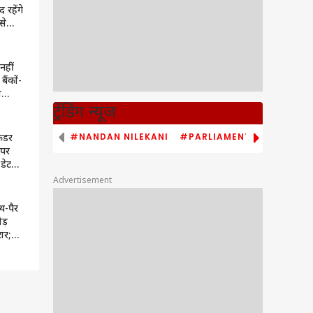
 रहेंगे
से
ें काम
नहीं
ैंकों-
ा
हुत
ट्रेंडिंग न्यूज
#NANDAN NILEKANI
#PARLIAMENT MONSOON S
कैडर
 पर
डेट
रें
Advertisement
थ-पैर
ड़
ार;
ें
कैती