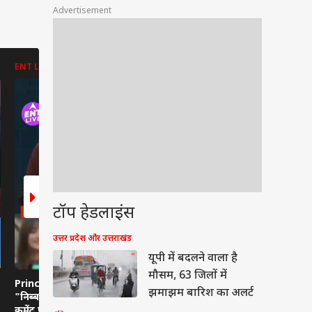
Advertisement
ENT LIVE
ENT LIVE
ABP NEWS
टॉप हेडलाइंस
उत्तर प्रदेश और उत्तराखंड
यूपी में बदलने वाला है
मौसम, 63 जिलों में
Prince Narula के
Shreya Kalra ने कैसे
दिल्ली पुलिस 
झमाझम बारिश का अलर्ट
"निब्बा निब्बी वाला प्यार"
जीती Lock Upp 2 की
और प्रदर्शनका
कमेंट पर हंसी से गूंजा Lock
ट्रॉफी? जानिए पूरे सीजन की
हिरासत में लि