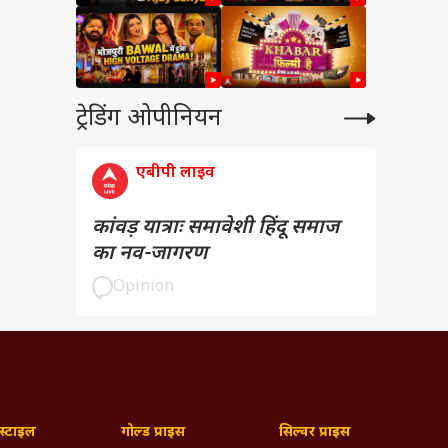
ट्रेडिंग ओपीनियन
एबीपी लाइव
कांवड़ यात्राः समावेशी हिंदू समाज
का नव-जागरण
Opinion
्टाइल
गोल्ड प्राइस
सिल्वर प्राइस