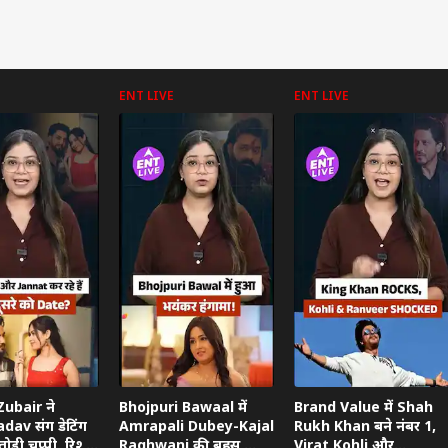
ENT LIVE
ENT LIVE
 कार्नर
 आर्टिकल्स
टॉप रील्स
 प्रदेश और उत्तराखंड
इंडिया
क्रिकेट
हेल्थ
ubair ने
Bhojpuri Bawaal में
Brand Value में Shah
dav संग डेटिंग
Amrapali Dubey-Kajal
Rukh Khan बने नंबर 1,
ोड़ी चुप्पी, रिश्ते
Raghwani की बहस,
Virat Kohli और