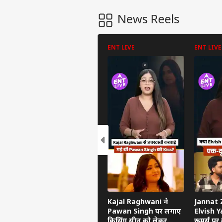
News Reels
ENT LIVE
ENT LIVE
पर्सनल
टॉप
हॅलो गेस्ट
उत्तर
एडवर्टाइज विथ अस
प्राइवेसी पॉलिसी
कॉन्टैक्ट अस
Kajal Raghwani ने
Jannat Z
Pawan Singh पर लगाए
Elvish Ya
सेंड फीडबैक
किसिंग सीन को लेकर
रूमर्स पर त