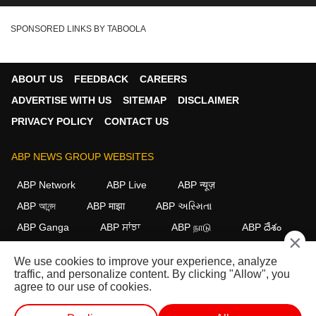
SPONSORED LINKS BY TABOOLA
ABOUT US
FEEDBACK
CAREERS
ADVERTISE WITH US
SITEMAP
DISCLAIMER
PRIVACY POLICY
CONTACT US
ABP NEWS GROUP WEBSITES
ABP Network
ABP Live
ABP न्यूज़
ABP আনন্দ
ABP माझा
ABP અસ્મિતા
ABP Ganga
ABP ਸਾਂਝਾ
ABP நாடு
ABP దేశం
×
FOLLOW US
We use cookies to improve your experience, analyze
traffic, and personalize content. By clicking "Allow", you
agree to our use of cookies.
This website follows the
DNPA Code of Ethics.
Copyright@2026.