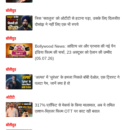
बॉलीवुड
जिस 'सतलुज' को ओटीटी से हटाना पड़ा, उसके लिए दिलजीत
दोसांझ ने नहीं लिए एक भी रुपये
बॉलीवुड
Bollywood News: आदित्य धर और प्रभास की नई पैन
इंडिया फिल्म की चर्चा, 23 अक्टूबर को ऐलान की उम्मीद
(05.07.26)
बॉलीवुड
'अल्फा' में 'धुरंधर' के हमजा निकले बॉबी देओल, एक ट्विस्ट ने
पलटा गेम, जानें क्या है वो
ओटीटी
317% प्रॉफिट से मेकर्स के किया मालामाल, अब ये तमिल
एक्शन-थ्रिलर फिल्म OTT पर काट रही बवाल
बॉलीवुड