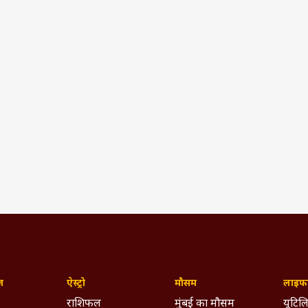
ज़
ऐस्ट्रो
मौसम
लाइफस
राशिफल
मुंबई का मौसम
यूटिलि