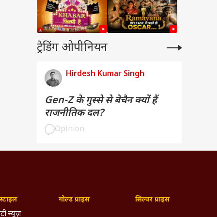
ट्रेडिंग ओपीनियन
Hirdesh Kumar Singh
Gen-Z के गुस्से से बेचैन क्यों हैं
राजनीतिक दल?
Opinion
्टाइल
गोल्ड प्राइस
सिल्वर प्राइस
टी न्यूज़