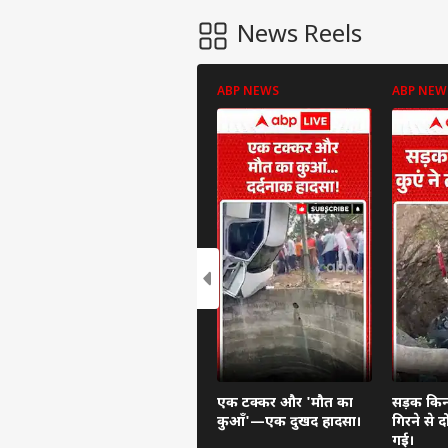
News Reels
ABP NEWS
ABP NEW
एक टक्कर और 'मौत का
सड़क किनार
कुआँ'—एक दुखद हादसा।
गिरने से 
गई।