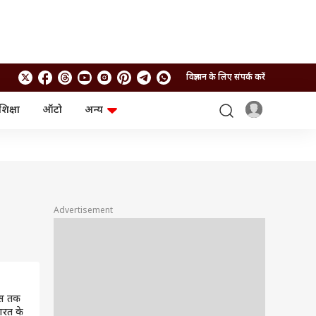
विज्ञापन के लिए संपर्क करें
शिक्षा
ऑटो
अन्य
बिजनेस
लाइफस्टाइल
पर्सनल फाइनेंस
स्वास्थ्य
स्टॉक मार्केट
ट्रैवल
म्यूचुअल फंड्स
फूड
क्रिप्टो
फैशन
आईपीओ
Health and Fitness
Advertisement
फोटो गैलरी
जनरल नॉलेज
वीडियो
्स तक
भारत के