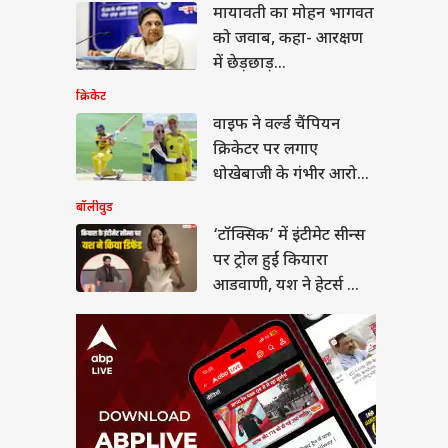
्सिक’ में इंटीमेट सीन्स
मायावती का मोहन भागवत
्रोल हुईं कियारा
को जवाब, कहा- आरक्षण
णी, यश ने हेटर्स को
ा जवाब
में छेड़छाड़...
क्रिकेट
वाइफ ने वर्ल्ड चैंपियन
क्रिकेटर पर लगाए
 ला रही 600 KM रेंज
धोखेबाजी के गंभीर आरोप,
ी पहली 7-सीटर EV,
िए खासियत
कहा- कप्तानी छीनी जाए
बॉलीवुड
‘टॉक्सिक’ में इंटीमेट सीन्स
पर ट्रोल हुईं कियारा
आडवाणी, यश ने हेटर्स को
दिया जवाब