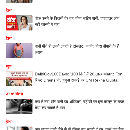
हेल्थ
वॉक करने के कितनी देर बाद पीना चाहिए पानी, ज्यादातर लोग
नहीं जानते ये बात
हेल्थ
पानी पीते ही लगने लगती है टॉयलेट, जानिए किस बीमारी के हैं
लक्षण
न्यूज़
DelhiGov100Days: '100 दिनों में 20 लाख Metric Ton
सिल्ट Drains से', यमुना सफाई पर CM Rekha Gupta
जनरल नॉलेज
क्या है हवा और पानी का अधिकार, पड़ोसी पर इस कानून के तहत
केस कर सकते हैं आप
हेल्थ
क्या ज्यादा पानी पीने से भी बीमार पड़ सकते हैं हम, जानें एक दिन