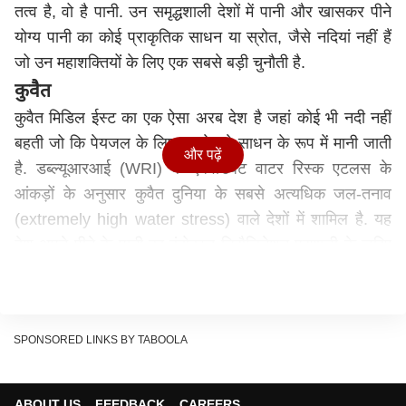
तत्व है, वो है पानी. उन समृद्धशाली देशों में पानी और खासकर पीने
योग्य पानी का कोई प्राकृतिक साधन या स्रोत, जैसे नदियां नहीं हैं
जो उन महाशक्तियों के लिए एक सबसे बड़ी चुनौती है.
कुवैत
कुवैत मिडिल ईस्ट का एक ऐसा अरब देश है जहां कोई भी नदी नहीं
बहती जो कि पेयजल के लिए सबसे बड़े साधन के रूप में मानी जाती
और पढ़ें
है. डब्ल्यूआरआई (WRI) के एक्वाडक्ट वाटर रिस्क एटलस के
आंकड़ों के अनुसार कुवैत दुनिया के सबसे अत्यधिक जल-तनाव
(extremely high water stress) वाले देशों में शामिल है. यह
देश अपने पीने के पानी का बंदोबस्त डिसैलिनेशन प्रणाली के जरिए
करता है, जिसमें समुद्र के खारे पानी को पीने लायक बनाया जाता है.
सऊदी अरब
सऊदी अरब मिडिल ईस्ट के सबसे ताकतवर और आर्थिक रूप से
SPONSORED LINKS BY TABOOLA
सम्पन्न देश है, लेकिन इस देश में एक भी नदी नहीं बहती जो कि इस
देश के लिए सबसे बड़ी परेशानियों में से एक है. यहां भूमिगत पानी का
इस्तेमाल किया जाता है जो पीने के पानी की बढ़ती मांग को पूरा नहीं
ABOUT US
FEEDBACK
CAREERS