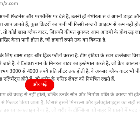
om/x.com
महाराष्ट्र
इंडिया
क्रिक
न अपनी फिटनेस और परफॉर्मेंस पर देते हैं, उतनी ही गंभीरता से वे अपनी डाइट औ
क्या आप जानते हैं, कुछ क्रिकेटरों का पानी भी किसी लग्जरी आइटम से कम नहीं हो
ा है, तो कोई खास ब्लैक वाटर, जिसकी कीमत सुनकर आम आदमी के होश उड़ जाए
ं आखिर कैसा पानी होता है, जो हजारों रुपये तक का बिकता है.
ी भी कीमत पर हो
राहुल गांधी रांची क्यों नहीं
'आप मर्द हैं तो...' तृषा पर
मैच 
, ईरान से समझौते के
गए? संजय निरुपम का
स्टालिन के कमेंट के बाद
फिक्
्यों बेताब हैं ट्रंप?
ी
कांग्रेस पर हमला
दिल्ली NCR
खुशबू सुंदर का फूटा गुस्सा
विश्व
है?
फूड
 लिए खास डाइट और ड्रिंक फॉलो करता है. टीम इंडिया के स्टार बल्लेबाज
विर
ाते हैं. वे Evian नाम के मिनरल वाटर का इस्तेमाल करते हैं, जो फ्रेंच आल्प्स
ग 3000 से 4000 रुपये प्रति लीटर तक होती है. वे अक्सर ब्लैक वाटर भी पीते 
एलिमेंट्स होते हैं, जो शरीर के एसिड लेवल को नियंत्रित रखते हैं.
और पढ़ें
शनल साइड नहीं
दिल्ली में आज भी जारी
लाल सागर में कैसे डूबा
हैदर
ाम की वजह से नहीं होती, बल्कि उनके स्रोत और निर्माण प्रक्रिया के कारण भी होती
ना चाहता था', 'लॉक
रहेगा बारिश का सिलसिला,
भारतीय जहाज? सभी 13
कौन 
ों से फिल्टर किया जाता है, जिससे इसमें मिनरल्स और इलेक्ट्रोलाइट्स का सही स
' से एविक्शन के बाद
जानें IMD का अपडेट
भारतीयों को सुरक्षित
पर 
हर्षद चोपड़ा
निकाला गया, जानें अपडेट
यत इसका एल्कलाइन नेचर है, जो शरीर के टॉक्सिन्स को बाहर निकालने में मदद
ण
ैं, वहीं महेंद्र सिंह धोनी आज भी साधारण बोतलबंद पानी पर भरोसा करते हैं. वे स