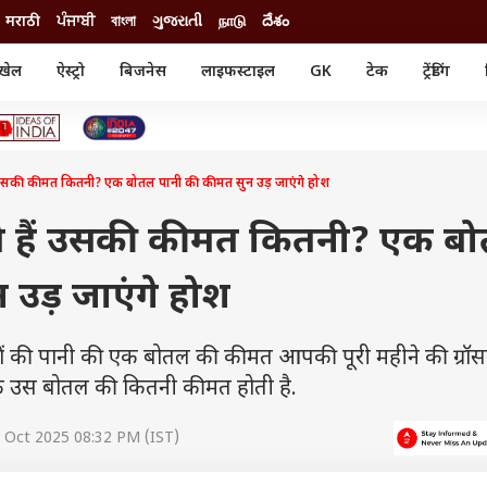
मराठी
ਪੰਜਾਬੀ
বাংলা
ગુજરાતી
நாடு
దేశం
खेल
ऐस्ट्रो
बिजनेस
लाइफस्टाइल
GK
टेक
ट्रेंडिंग
ंजन
ऑटो
खेल
ुड
कार
क्रिकेट
री सिनेमा
टेक्नोलॉजी
शिक्षा
ल सिनेमा
हैं उसकी कीमत कितनी? एक बोतल पानी की कीमत सुन उड़ जाएंगे होश
मोबाइल
रिजल्ट
्रिटीज
चैटजीपीटी
नौकरी
ी
 पीते हैं उसकी कीमत कितनी? एक ब
गैजेट
वेब स्टोरीज
 उड़ जाएंगे होश
यूटिलिटी न्यूज़
कल्चर
फैक्ट चेक
टरों की पानी की एक बोतल की कीमत आपकी पूरी महीने की ग्रॉस
कि उस बोतल की कितनी कीमत होती है.
 Oct 2025 08:32 PM (IST)