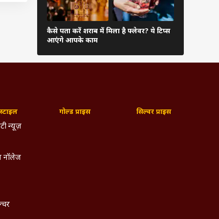
कई
कैसे पता करें शराब में मिला है फ्लेवर? ये टिप्स
22 कैरेट से 
ूरी है
आएंगे आपके काम
तोले की चेन
नों
्टाइल
गोल्ड प्राइस
सिल्वर प्राइस
ोंने
टी न्यूज़
े के
ोएडा
ौकीन
 नॉलेज
 है.
्यूज
हैं.
ल्चर
े के