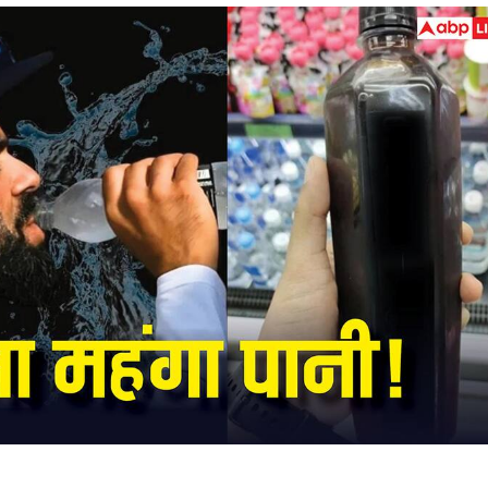
 कार्नर
 आर्टिकल्स
टॉप रील्स