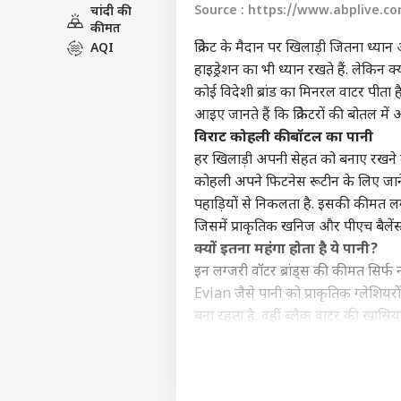
Source : https://www.abplive.c
चांदी की
विश्व
कीमत
एडवर्टाइज विथ अस
क्रिकेट के मैदान पर खिलाड़ी जितना ध्या
AQI
प्राइवेसी पॉलिसी
हाइड्रेशन का भी ध्यान रखते हैं. लेकिन 
कॉन्टैक्ट अस
कोई विदेशी ब्रांड का मिनरल वाटर पीत
सेंड फीडबैक
आइए जानते हैं कि क्रिकेटरों की बोतल मे
'किस
अबाउट अस
डील'
विराट कोहली की बॉटल का पानी
लिए क
ओटीट
हर खिलाड़ी अपनी सेहत को बनाए रखने के
करियर्स
कोहली
अपने फिटनेस रूटीन के लिए जाने ज
पहाड़ियों से निकलता है. इसकी कीमत लगभ
जिसमें प्राकृतिक खनिज और पीएच बैलेंस्ड 
क्यों इतना महंगा होता है ये पानी?
'इमो
इन लग्जरी वॉटर ब्रांड्स की कीमत सिर्फ न
दिखा
LOGIN
Evian जैसे पानी को प्राकृतिक ग्लेशियर
अप 2
बोले 
बना रहता है. वहीं ब्लैक वाटर की खासि
है.
महंगे पानी के बीच सादगी का उदाहर
जहां कुछ खिलाड़ी हजारों का पानी पीते ह