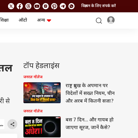
विज्ञापन के लिए संपर्क करें
शिक्षा
ऑटो
अन्य
बिजनेस
लाइफस्टाइल
पर्सनल फाइनेंस
स्वास्थ्य
स्टॉक मार्केट
ट्रैवल
म्यूचुअल फंड्स
फूड
क्रिप्टो
फैशन
आईपीओ
Health and Fitness
टॉप हेडलाइंस
ोतल
फोटो गैलरी
जनरल नॉलेज
जनरल नॉलेज
राष्ट्र प्रमुख के अपमान पर
वीडियो
विदेशों में सख्त नियम, चीन
री से
और अरब में कितनी सजा?
जनरल नॉलेज
बस 7 दिन... और गायब हो
जाएगा सूरज, जानें कैसे?