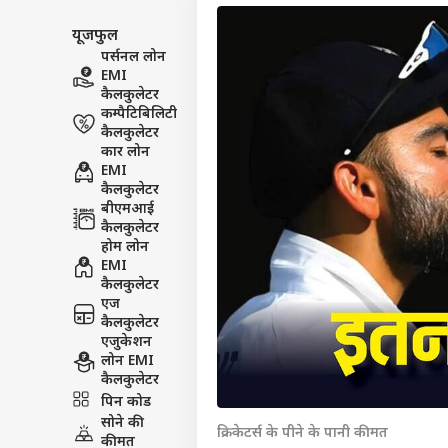
यूजफुल
पर्सनल लोन
EMI
कैलकुलेटर
कम्पैटिबिलिटी
कैलकुलेटर
कार लोन
EMI
कैलकुलेटर
बीएमआई
कैलकुलेटर
होम लोन
EMI
कैलकुलेटर
एज
कैलकुलेटर
एजुकेशन
पर्सनल
लोन EMI
कैलकुलेटर
पिन कोड
टॉप
सोने की
हॅलो गेस्ट
क्रिकेटर्स के पीने के पानी कीमत
कीमत