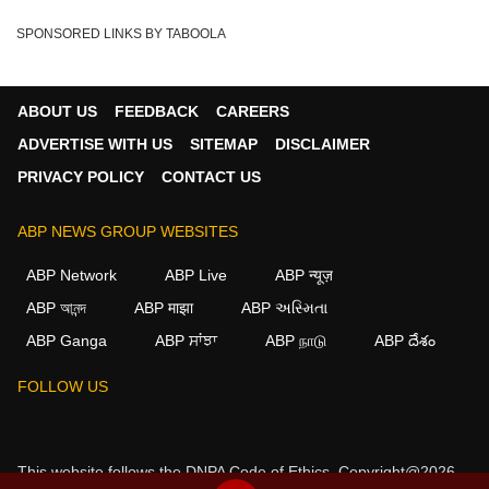
SPONSORED LINKS BY TABOOLA
ABOUT US
FEEDBACK
CAREERS
ADVERTISE WITH US
SITEMAP
DISCLAIMER
PRIVACY POLICY
CONTACT US
ABP NEWS GROUP WEBSITES
ABP Network
ABP Live
ABP न्यूज़
ABP আনন্দ
ABP माझा
ABP અસ્મિતા
ABP Ganga
ABP ਸਾਂਝਾ
ABP நாடு
ABP దేశం
FOLLOW US
This website follows the
DNPA Code of Ethics.
Copyright@2026.