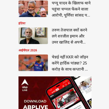
पप्पू यादव के खिलाफ थाने
नई नहीं KKR को जॉइन
गे हार्दिक पांड्या? 25
पहुंचा चप्पल फेंकने वाला
ड़ के साथ कप्तानी भी
E TIPS
आरोपी, पूर्णिया सांसद पर
गी!
लगाए ये आरोप
इंडिया
तरुण तेजपाल क्यों करने
लगे शरजील इमाम और
 उठाए पता करें सिलेंडर
उमर खालिद से अपनी
कितनी गैस बची है?
तुलना? जानें
आईपीएल 2026
एं यह ट्रिक
चेन्नई नहीं KKR को जॉइन
करेंगे हार्दिक पांड्या? 25
करोड़ के साथ कप्तानी भी
मिलेगी!