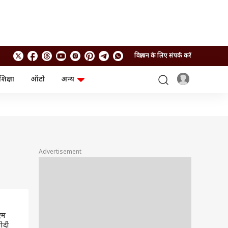
विज्ञापन के लिए संपर्क करें
शिक्षा
ऑटो
अन्य
बिजनेस
लाइफस्टाइल
पर्सनल फाइनेंस
स्वास्थ्य
स्टॉक मार्केट
ट्रैवल
म्यूचुअल फंड्स
फूड
क्रिप्टो
फैशन
आईपीओ
Health and Fitness
Advertisement
फोटो गैलरी
जनरल नॉलेज
वीडियो
एम
मोदी