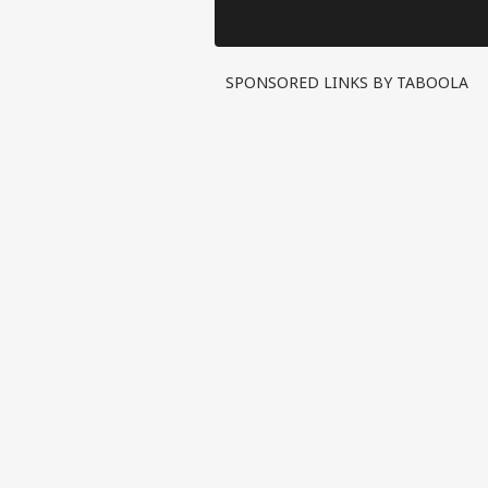
SPONSORED LINKS BY TABOOLA
पर्सनल
टॉप
हॅलो गेस्ट
विश्व
एडवर्टाइज विथ अस
प्राइवेसी पॉलिसी
कॉन्टैक्ट अस