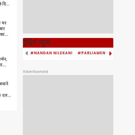
छे दिन
ी घर
बार
 का
ट्रेंडिंग न्यूज
#NANDAN NILEKANI
#PARLIAMENT MONSOON S
र्थन,
गा
ील
Advertisement
बचाने
यक दल
नए CM