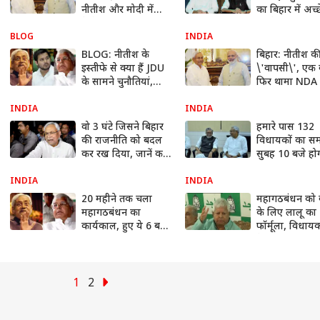
नीतीश और मोदी में
का बिहार में अच्
कैसे पक रही थी
का ऐलान
\'खिचड़ी\'!
BLOG
INDIA
BLOG: नीतीश के
बिहार: नीतीश क
इस्तीफे से क्या हैं JDU
\'वापसी\', एक 
के सामने चुनौतियां,
फिर थामा NDA
लालू के लिए नुकसान
दामन
और BJP के फायदे?
INDIA
INDIA
वो 3 घंटे जिसने बिहार
हमारे पास 132
की राजनीति को बदल
विधायकों का सम
कर रख दिया, जानें कब
सुबह 10 बजे हो
क्या हुआ?
शपथ ग्रहण: सुश
मोदी
INDIA
INDIA
20 महीने तक चला
महागठबंधन को 
महागठबंधन का
के लिए लालू का
कार्यकाल, हुए ये 6 बड़े
फॉर्मूला, विधा
बवाल...!
के सदस्य करें 
का चुनाव
1
2