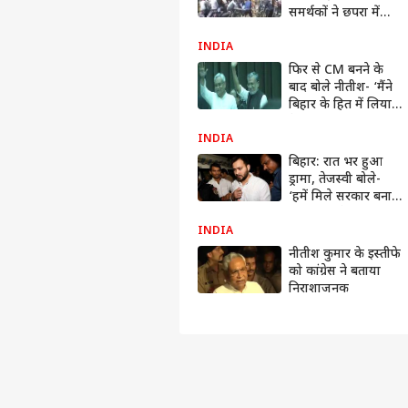
समर्थकों ने छपरा में
डीएम-एसपी पर हमला
किया
INDIA
फिर से CM बनने के
बाद बोले नीतीश- ‘मैंने
बिहार के हित में लिया
फैसला’
INDIA
बिहार: रात भर हुआ
ड्रामा, तेजस्वी बोले-
‘हमें मिले सरकार बनाने
का मौका, ये तानाशाही
है’
INDIA
नीतीश कुमार के इस्तीफे
को कांग्रेस ने बताया
निराशाजनक