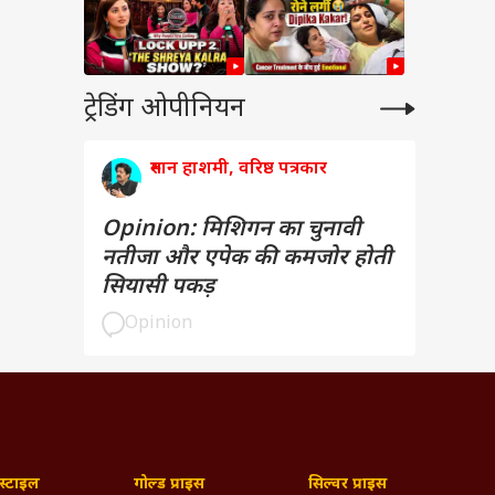
ट्रेडिंग ओपीनियन
रुमान हाशमी, वरिष्ठ पत्रकार
Opinion: मिशिगन का चुनावी
नतीजा और एपेक की कमजोर होती
सियासी पकड़
Opinion
्टाइल
गोल्ड प्राइस
सिल्वर प्राइस