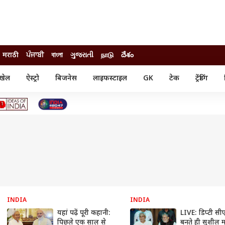
मराठी
ਪੰਜਾਬੀ
বাংলা
ગુજરાતી
நாடு
దేశం
खेल
ऐस्ट्रो
बिजनेस
लाइफस्टाइल
GK
टेक
ट्रेंडिंग
ंजन
ऑटो
खेल
ुड
कार
क्रिकेट
री सिनेमा
टेक्नोलॉजी
शिक्षा
ल सिनेमा
मोबाइल
रिजल्ट
्रिटीज
चैटजीपीटी
नौकरी
ी
गैजेट
वेब स्टोरीज
यूटिलिटी न्यूज़
कल्चर
फैक्ट चेक
INDIA
INDIA
यहां पढ़ें पूरी कहानी:
LIVE: डिप्टी सी
पिछले एक साल से
बनते ही सुशील 