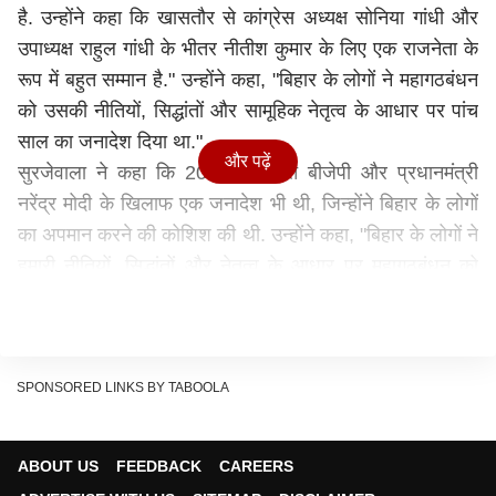
है. उन्होंने कहा कि खासतौर से कांग्रेस अध्यक्ष सोनिया गांधी और
उपाध्यक्ष राहुल गांधी के भीतर नीतीश कुमार के लिए एक राजनेता के
रूप में बहुत सम्मान है." उन्होंने कहा, "बिहार के लोगों ने महागठबंधन
को उसकी नीतियों, सिद्धांतों और सामूहिक नेतृत्व के आधार पर पांच
साल का जनादेश दिया था."
और पढ़ें
सुरजेवाला ने कहा कि 2015 की जीत बीजेपी और प्रधानमंत्री
नरेंद्र मोदी के खिलाफ एक जनादेश भी थी, जिन्होंने बिहार के लोगों
का अपमान करने की कोशिश की थी. उन्होंने कहा, "बिहार के लोगों ने
हमारी नीतियों, सिद्धांतों और नेतृत्व के आधार पर महागठबंधन को
सम्मान दिया."
सुरजेवाला ने कहा, "हम लगातार कोशिश करेंगे कि बिहार के लोगों
द्वारा पांच साल के लिए दिए गए जनादेश का पूरी तरह सम्मान किया
जाए. जो भी वैचारिक मतभेद पैदा हुए हैं, उन्हें हम आपस में सौहाद्र्रपूर्ण
SPONSORED LINKS BY TABOOLA
तरीके से बातचीत कर दूर करने की कोशिश करने की कोशिश करेंगे."
यह भी पढ़ें: जानें नीतीश कुमार के इस्तीफे के पीछे की दस बड़ी
ABOUT US
FEEDBACK
CAREERS
वजहें