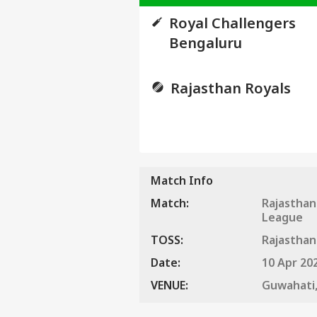
कैलकुलेटर
Royal Challengers
पिन कोड
सोने की
Bengaluru
कीमत
चांदी की
कीमत
Rajasthan Royals
AQI
Match Info
Match:
Rajasthan
League
TOSS:
Rajasthan
Date:
10 Apr 20
VENUE:
Guwahati,