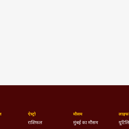
ज़
ऐस्ट्रो
मौसम
लाइफस
राशिफल
मुंबई का मौसम
यूटिलि