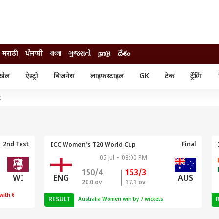
मराठी
ਪੰਜਾਬੀ
বাংলা
ગુજરાતી
நாடு
దేశం
खेल
ऐस्ट्रो
बिजनेस
लाइफस्टाइल
GK
टेक
ट्रेंडिंग
ंजन
ऑटो
खेल
ट
ुड
कार
क्रिकेट
री सिनेमा
टेक्नोलॉजी
शिक्षा
ल सिनेमा
मोबाइल
रिजल्ट
्रिटीज
चैटजीपीटी
नौकरी
ी
2nd Test
Final
ICC Women's T20 World Cup
गैजेट
05 Jul
•
08:00 PM
वेब स्टोरीज
150/4
153/3
यूटिलिटी न्यूज़
ENG
AUS
WI
20.0 ov
17.1 ov
कल्चर
फैक्ट चेक
with 6
RESULT
Australia Women win by 7 wickets