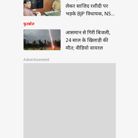
लेकर साजिद रशीदी पर
भड़के BJP विधायक, NSA
लगाने की मांग
फ़ुटबॉल
बॉल
आसमान से गिरी बिजली,
24 साल के खिलाड़ी की
मौत; वीडियो वायरल
Advertisement
ान से गिरी बिजली,
साल के खिलाड़ी की
; वीडियो वायरल
या
ीत दीपके ने CJP में
ये बड़ा पद, 13 नेताओं
्या मिला?