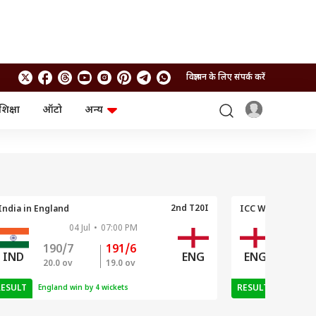
विज्ञापन के लिए संपर्क करें
शिक्षा
ऑटो
अन्य
बिजनेस
लाइफस्टाइल
पर्सनल फाइनेंस
स्वास्थ्य
स्टॉक मार्केट
ट्रैवल
म्यूचुअल फंड्स
फूड
क्रिप्टो
फैशन
आईपीओ
Health and Fitness
2nd T20I
India in England
ICC Women's T20
04 Jul
•
07:00 PM
0
फोटो गैलरी
जनरल नॉलेज
190/7
191/6
169/5
IND
ENG
ENG
20.0 ov
19.0 ov
20.0 ov
वीडियो
RESULT
RESULT
England win by 4 wickets
England 