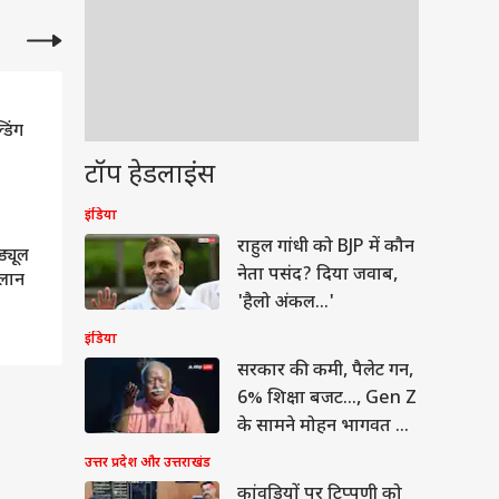
क्रिकेट
क्रिकेट
डिंग
श्रीलंका टेस्ट सीरीज से पहले शुभमन
IND vs SL 1st Test से 
गिल को लगी चोट, बढ़ गई टेंशन
और खिलाड़ी चोटिल, गॉल टेस्
टॉप हेडलाइंस
बाहर!
इंडिया
क्रिकेट
क्रिकेट
राहुल गांधी को BJP में कौन
्यूल
कल से शुरू होगा भारत-श्रीलंका का
गिल के लिए श्रीलंका दौरा
नेता पसंद? दिया जवाब,
एलान
वॉर्मअप मैच, जानें कहां देखें लाइव
'अग्निपरीक्षा', कैफ ने बताया
'हैलो अंकल...'
होगा इम्तिहान
इंडिया
सरकार की कमी, पैलेट गन,
6% शिक्षा बजट..., Gen Z
के सामने मोहन भागवत का
कबूलनामा
उत्तर प्रदेश और उत्तराखंड
कांवड़ियों पर टिप्पणी को