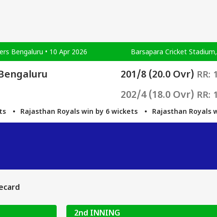
ers Bengaluru • 10 Apr 2026
Barsapara Cricket Stadium,
 Bengaluru
201/8 (20.0 Ovr)
RR: 1
202/4 (18.0 Ovr)
RR: 1
Rajasthan Royals win by 6 wickets
Rajasthan Royals win by
recard
2nd INNING