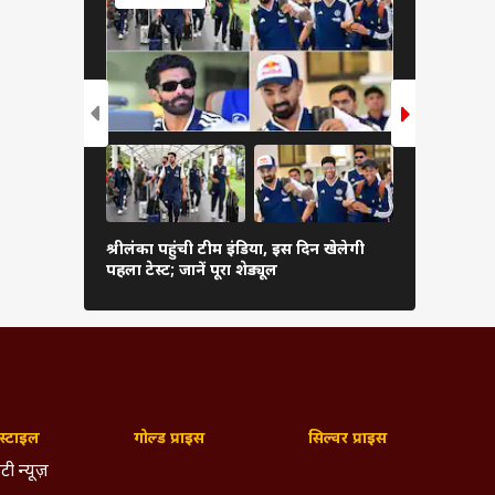
कब शुरू हो
श्रीलंका पहुंची टीम इंडिया, इस दिन खेलेगी
संस्करण, फॉर्
पहला टेस्ट; जानें पूरा शेड्यूल
देखें पूरी जा
्टाइल
गोल्ड प्राइस
सिल्वर प्राइस
टी न्यूज़