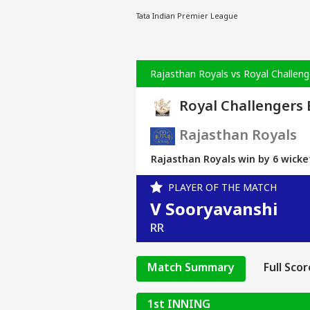
पॉडकास्ट्स
Tata Indian Premier League
मूवी रिव्यू
ओपिनियन
Rajasthan Royals vs Royal Challeng
यूजफुल
पर्सनल लोन
Royal Challengers
EMI
कैलकुलेटर
कम्पैटिबिलिटी
Rajasthan Royals
कैलकुलेटर
कार लोन
Rajasthan Royals win by 6 wickets
EMI
कैलकुलेटर
PLAYER OF THE MATCH
बीएमआई
V Sooryavanshi
कैलकुलेटर
होम लोन
RR
EMI
कैलकुलेटर
एज
Match Summary
Full Sco
कैलकुलेटर
एजुकेशन
लोन EMI
1st INNING