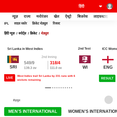
न्यूज़
राज्य
मनोरंजन
खेल
ऐस्ट्रो
बिजनेस
लाइफस्टाइल
IPL
लाइव स्कोर
क्रिकेट शेड्यूल
रिजल्ट
हिंदी न्यूज़
स्पोर्ट्स
क्रिकेट
शेड्यूल
2nd Test
Sri Lanka in West Indies
ICC Wome
2nd Inning
549/9
318/4
SRI
ENG
WI
139.3 ov
111.0 ov
West Indies trail Sri Lanka by 231 runs with 6
LIVE
RESULT
wickets remaining
शेड्यूल
MEN’S INTERNATIONAL
WOMEN’S INTERNATIO