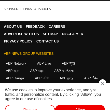
SPONSORED LINKS BY TABOOLA
ABOUT US
FEEDBACK
CAREERS
ADVERTISE WITH US
SITEMAP
DISCLAIMER
PRIVACY POLICY
CONTACT US
ABP NEWS GROUP WEBSITES
ABP Network
ABP Live
ABP न्यूज़
ABP আনন্দ
ABP माझा
ABP અસ્મિતા
ABP Ganga
ABP ਸਾਂਝਾ
ABP நாடு
ABP దేశం
×
FOLLOW US
We use cookies to improve your experience, analyze
traffic, and personalize content. By clicking "Allow", you
agree to our use of cookies.
This website follows the
DNPA Code of Ethics.
Copyright@2026.
Decline
Allow