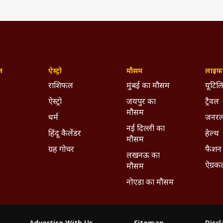
ज़
ऐस्ट्रो
मौसम
लाइफस
राशिफल
मुंबई का मौसम
यूटिलि
ऐस्ट्रो
जयपुर का
ट्रैवल
मौसम
धर्म
जनरल
नई दिल्ली का
हिंदू कैलेंडर
हेल्थ
मौसम
ग्रह गोचर
फैशन
लखनऊ का
ऐग्रक
मौसम
नोएडा का मौसम