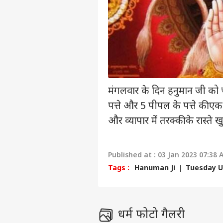
प्राइवेसी पॉलिसी
कॉन्टैक्ट अस
सेंड फीडबैक
PM म
अबाउट अस
अभि
के लो
इंडिय
करियर्स
चौंक
मंगलवार के दिन हनुमान जी को च
पत्ते और 5 पीपल के पत्ते की ए
और व्यापार में तरक्की के रास्ते ख
गृह 
TMC 
LOGIN
सांस
Published at : 03 Jan 2023 07:38 
Tags :
Hanuman Ji
Tuesday 
धर्म फोटो गैलरी