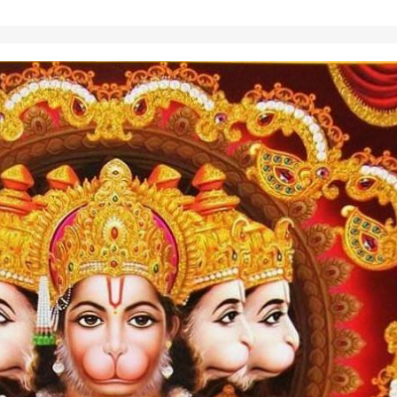
 कार्नर
 आर्टिकल्स
टॉप रील्स
ा
महाराष्ट्र
इंडिया
क्रिक