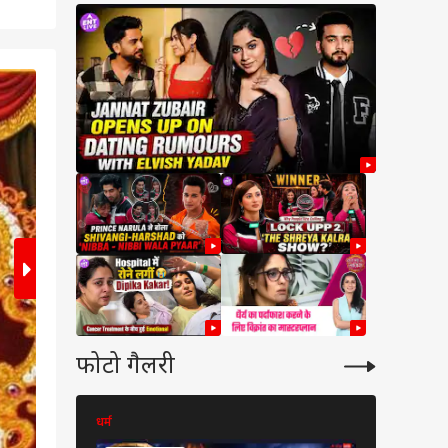
2
/6
फोटो गैलरी
ेट
धर्म
धर्म