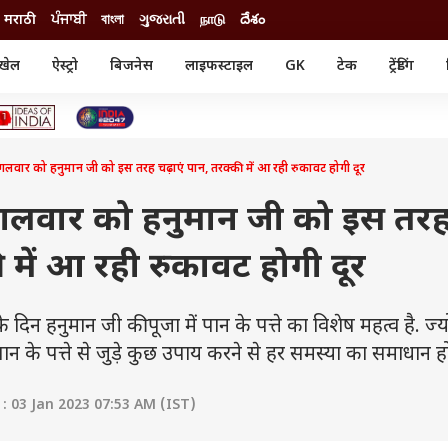
मराठी
ਪੰਜਾਬੀ
বাংলা
ગુજરાતી
நாடு
దేశం
खेल
ऐस्ट्रो
बिजनेस
लाइफस्टाइल
GK
टेक
ट्रेंडिंग
ंजन
ऑटो
खेल
ुड
कार
क्रिकेट
री सिनेमा
टेक्नोलॉजी
शिक्षा
ल सिनेमा
ार को हनुमान जी को इस तरह चढ़ाएं पान, तरक्की में आ रही रुकावट होगी दूर
मोबाइल
रिजल्ट
्रिटीज
चैटजीपीटी
नौकरी
ी
गलवार को हनुमान जी को इस तर
गैजेट
वेब स्टोरीज
ी में आ रही रुकावट होगी दूर
यूटिलिटी न्यूज़
कल्चर
फैक्ट चेक
 हनुमान जी की पूजा में पान के पत्ते का विशेष महत्व है. ज्
पान के पत्ते से जुड़े कुछ उपाय करने से हर समस्या का समाधान ह
 03 Jan 2023 07:53 AM (IST)