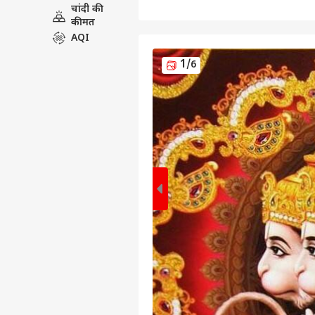
चांदी की
कीमत
AQI
1
/6
पर्सनल
टॉप
हॅलो गेस्ट
इंडिय
एडवर्टाइज विथ अस