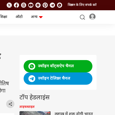
विज्ञापन के लिए संपर्क करें
शिक्षा
ऑटो
अन्य
बिजनेस
लाइफस्टाइल
पर्सनल फाइनेंस
स्वास्थ्य
स्टॉक मार्केट
ट्रैवल
म्यूचुअल फंड्स
फूड
क्रिप्टो
फैशन
आईपीओ
Health and Fitness
ह
फोटो गैलरी
जनरल नॉलेज
ज्वॉइन वॉट्सऐप चैनल
वीडियो
ज्वॉइन टेलिग्राम चैनल
योतिष
ोगा
टॉप हेडलाइंस
लाइफस्टाइल
लद्दाख में शुरू होगी भारत