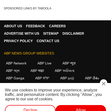
SPONSORED LINKS BY TABOOLA
ABOUT US
FEEDBACK
CAREERS
ADVERTISE WITH US
SITEMAP
DISCLAIMER
PRIVACY POLICY
CONTACT US
ABP NEWS GROUP WEBSITES
ABP Network
ABP Live
ABP न्यूज़
ABP আনন্দ
ABP माझा
ABP અસ્મિતા
ABP Ganga
ABP ਸਾਂਝਾ
ABP நாடு
ABP దేశం
×
FOLLOW US
We use cookies to improve your experience, analyze
traffic, and personalize content. By clicking "Allow", you
agree to our use of cookies.
This website follows the
DNPA Code of Ethics.
Copyright@2026.
Decline
Allow