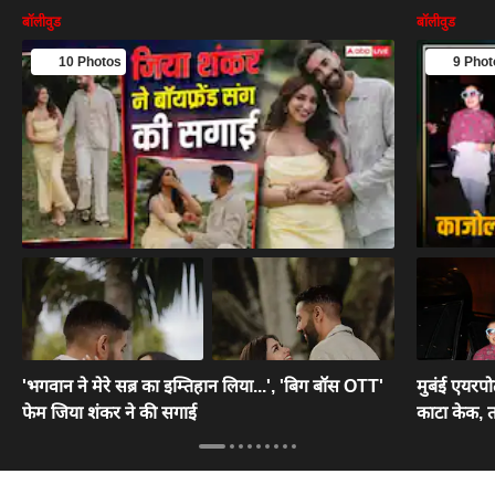
बॉलीवुड
बॉलीवुड
10 Photos
9 Phot
'भगवान ने मेरे सब्र का इम्तिहान लिया...', 'बिग बॉस OTT'
मुबंई एयरपोर
फेम जिया शंकर ने की सगाई
काटा केक, तस