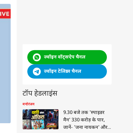
ज्वॉइन वॉट्सऐप चैनल
ज्वॉइन टेलिग्राम चैनल
टॉप हेडलाइंस
मनोरंजन
9.30 बजे तक 'स्पाइडर
मैन' 330 करोड़ के पार,
जानें- 'जना नायकन' और