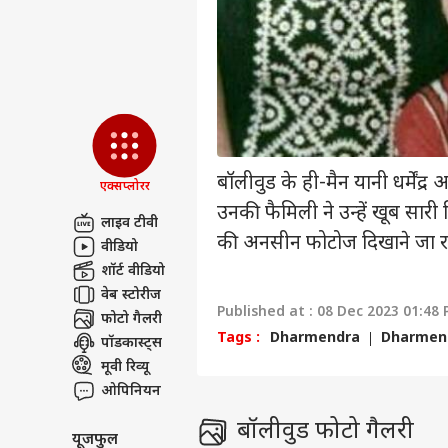
प्राइवेसी पॉलिसी
कॉन्टैक्ट अस
सेंड फीडबैक
सरका
अबाउट अस
6% श
के स
बॉली
करियर्स
कबू
बॉलीवुड के ही-मैन यानी धर्मेंद्र
एक्सप्लोरर
उनकी फैमिली ने उन्हें खूब सारी
लाइव टीवी
की अनसीन फोटोज दिखाने जा रहे
वीडियो
'गोल
था 1
शॉर्ट वीडियो
LOGIN
के ल
वेब स्टोरीज
फिल्म
Published at : 08 Dec 2023 01:48 
फोटो गैलरी
Tags :
Dharmendra
Dharmend
पॉडकास्ट्स
मूवी रिव्यू
ओपिनियन
बॉलीवुड फोटो गैलरी
यूजफुल