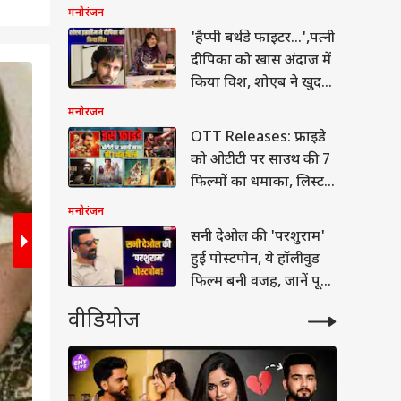
'धमाल 4' का कलेक्शन
मनोरंजन
'हैप्पी बर्थडे फाइटर...',पत्नी
दीपिका को खास अंदाज में
2
किया विश, शोएब ने खुद
/8
बनाया केक
मनोरंजन
OTT Releases: फ्राइडे
को ओटीटी पर साउथ की 7
फिल्मों का धमाका, लिस्ट में
'लेनिन' समेत और कौन
मनोरंजन
सनी देओल की 'परशुराम'
हुई पोस्टपोन, ये हॉलीवुड
फिल्म बनी वजह, जानें पूरा
मामला
वीडियोज
ेट