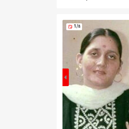
1
/8
पर्सनल
टॉप
हॅलो गेस्ट
इंडिय
एडवर्टाइज विथ अस