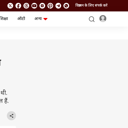
विज्ञापन के लिए संपर्क करें
शिक्षा
ऑटो
अन्य
बिजनेस
लाइफस्टाइल
पर्सनल फाइनेंस
स्वास्थ्य
स्टॉक मार्केट
ट्रैवल
म्यूचुअल फंड्स
फूड
क्रिप्टो
फैशन
आईपीओ
Health and Fitness
श
फोटो गैलरी
जनरल नॉलेज
वीडियो
 थी.
हैं.