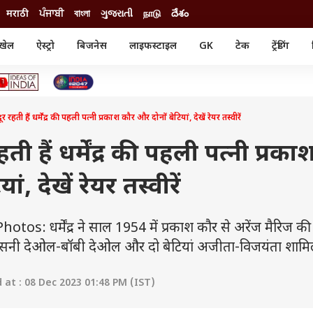
मराठी
ਪੰਜਾਬੀ
বাংলা
ગુજરાતી
நாடு
దేశం
खेल
ऐस्ट्रो
बिजनेस
लाइफस्टाइल
GK
टेक
ट्रेंडिंग
ंजन
ऑटो
खेल
ुड
कार
क्रिकेट
री सिनेमा
टेक्नोलॉजी
शिक्षा
ल सिनेमा
रहती हैं धर्मेंद्र की पहली पत्नी प्रकाश कौर और दोनों बेटियां, देखें रेयर तस्वीरें
मोबाइल
रिजल्ट
्रिटीज
चैटजीपीटी
नौकरी
ी
ती हैं धर्मेंद्र की पहली पत्नी प्रका
गैजेट
वेब स्टोरीज
, देखें रेयर तस्वीरें
यूटिलिटी न्यूज़
कल्चर
फैक्ट चेक
 धर्मेंद्र ने साल 1954 में प्रकाश कौर से अरेंज मैरिज की
बेटे सनी देओल-बॉबी देओल और दो बेटियां अजीता-विजयंता शामिल 
at : 08 Dec 2023 01:48 PM (IST)