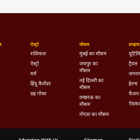
ज़
ऐस्ट्रो
मौसम
लाइफस
राशिफल
मुंबई का मौसम
यूटिलि
ऐस्ट्रो
जयपुर का
ट्रैवल
मौसम
धर्म
जनरल
नई दिल्ली का
हिंदू कैलेंडर
हेल्थ
मौसम
ग्रह गोचर
फैशन
लखनऊ का
ऐग्रक
मौसम
नोएडा का मौसम