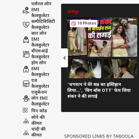
पर्सनल लोन
EMI
बॉलीवुड
कैलकुलेटर
कम्पैटिबिलिटी
10 Photos
कैलकुलेटर
कार लोन
EMI
कैलकुलेटर
बीएमआई
कैलकुलेटर
होम लोन
EMI
कैलकुलेटर
एज
'भगवान ने मेरे सब्र का इम्तिहान
कैलकुलेटर
लिया...', 'बिग बॉस OTT' फेम जिया
एजुकेशन
शंकर ने की सगाई
लोन EMI
कैलकुलेटर
पिन कोड
सोने की
कीमत
चांदी की
कीमत
SPONSORED LINKS BY TABOOLA