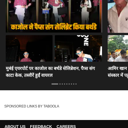
मुबंई एयरपोर्ट पर काजोल का बर्थडे सेलिब्रेशन, पैप्स संग
आमिर खान से
काटा केक, तस्वीरें हुईं वायरल
संस्कार में पह
SPONSORED LINKS BY TABOOLA
ABOUT US
FEEDBACK
CAREERS