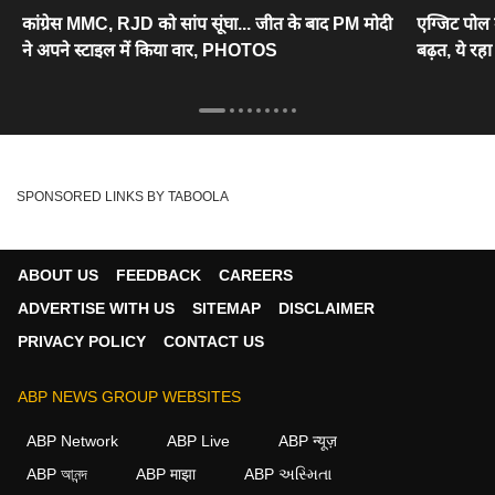
कांग्रेस MMC, RJD को सांप सूंघा... जीत के बाद PM मोदी
एग्जिट पोल म
ने अपने स्टाइल में किया वार, PHOTOS
बढ़त, ये रहा
SPONSORED LINKS BY TABOOLA
ABOUT US
FEEDBACK
CAREERS
ADVERTISE WITH US
SITEMAP
DISCLAIMER
PRIVACY POLICY
CONTACT US
ABP NEWS GROUP WEBSITES
ABP Network
ABP Live
ABP न्यूज़
ABP আনন্দ
ABP माझा
ABP અસ્મિતા