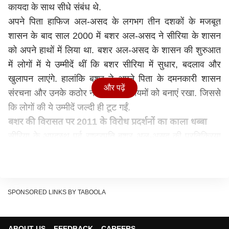
कायदा के साथ सीधे संबंध थे.
अपने पिता हाफिज अल-असद के लगभग तीन दशकों के मजबूत
शासन के बाद साल 2000 में बशर अल-असद ने सीरिया के शासन
को अपने हाथों में लिया था. बशर अल-असद के शासन की शुरुआत
में लोगों में ये उम्मीदें थीं कि बशर सीरिया में सुधार, बदलाव और
खुलापन लाएंगे. हालांकि बशर ने अपने पिता के दमनकारी शासन
और पढ़ें
संरचना और उनके कठोर नीतियों और नियमों को बनाएं रखा. जिससे
कि लोगों की ये उम्मीदें जल्दी ही टूट गईं.
बशर की विरासत पर 2011 के विरोध प्रदर्शनों का काला धब्बा
सीरिया के अपदस्थ पूर्व राष्ट्रपति बशर अल-असद की प्रतिक्रिया
के कारण उनके विरासत में 2011 में हुए विरोध प्रदर्शनों का काला
धब्बा रहेगा. जो आगे चलकर एक खूनी गृहयुद्ध में बदल गया था. इन
विरोध प्रदर्शनों के 5 लाख से ज्यादा लोग मारे गए, करीब 60 लाख
लोग शरणार्थी बने और अनगिनत लोग विस्थापित हो गए.
SPONSORED LINKS BY TABOOLA
युद्ध में व्यस्त थे रूस-ईरान, नहीं कर पाए असद की मदद
वर्तमान में रूस और ईरान अपने-अपने संघर्षों में व्यस्त हैं. जहां रूस
ABOUT US
FEEDBACK
CAREERS