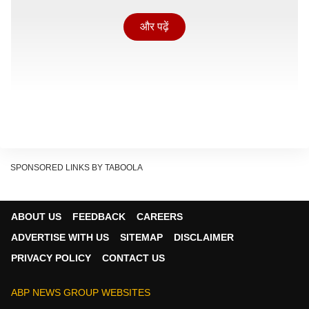
और पढ़ें
SPONSORED LINKS BY TABOOLA
सभी इस्लामिक त्योहारों की तरह बकरीद की तारीख भी हिलाल का
ABOUT US
FEEDBACK
CAREERS
चांद नजर आने पर तय होती है. नया चांद नजर आने के बाद
ADVERTISE WITH US
SITEMAP
DISCLAIMER
जुलहिज्जा की शुरुआत होगी और दसवें दिन बकरीद मनाया जाएगा.
PRIVACY POLICY
CONTACT US
इसलिए दुनियाभर के मुसलमानों को जुलहिज्जा के चांद का बेसब्री से
इंतजार रहता है.
ABP NEWS GROUP WEBSITES
बकरीद की तारीख को लेकर लगभग दुनियाभर के देशों में असमंजस