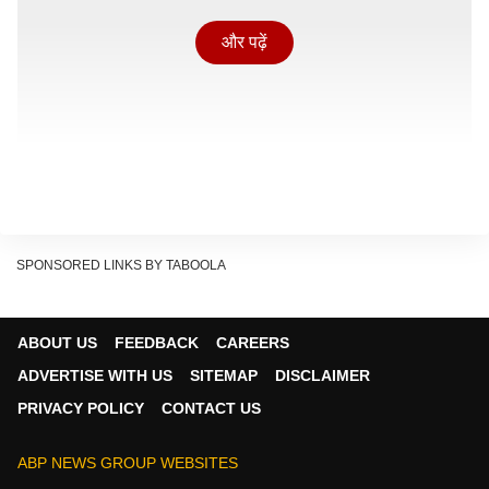
और पढ़ें
SPONSORED LINKS BY TABOOLA
सुष्मिता ने दिया ऐसा रिएक्शन
ABOUT US
FEEDBACK
CAREERS
ईटाइम्स को दिए एक पुराने इंटरव्यू में सलमान खान ने बताया था कि
ADVERTISE WITH US
SITEMAP
DISCLAIMER
ये किस्सा 'बीवी नंबर 1' की शूटिंग के पहले दिन का है. सलमान ने
PRIVACY POLICY
CONTACT US
कहा, 'एक दिन मैं शूटिंग के पहले दिन सेट पर देर से पहुंचा. मैं करीब
11 बजे पहुंचा था और सुष्मिता सेन सुबह 9 बजे से वहां पहुंची हुई
ABP NEWS GROUP WEBSITES
थीं. जैसे ही मैं सेट पर पहुंचा, मैंने कहा, 'हाय सुष, कैसी हो? मैं