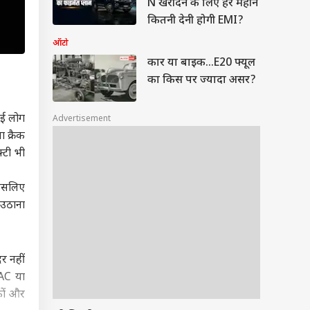
N खरीदने के लिए हर महीने
कितनी देनी होगी EMI?
ऑटो
कार या बाइक...E20 फ्यूल
का किस पर ज्यादा असर?
कई लोग
Advertisement
 क्रैक
्टी भी
 इसलिए
 उठाना
र नहीं
 AC या
कों और