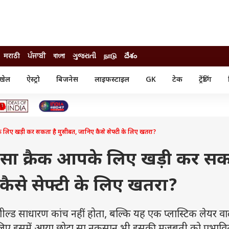
मराठी
ਪੰਜਾਬੀ
বাংলা
ગુજરાતી
நாடு
దేశం
खेल
ऐस्ट्रो
बिजनेस
लाइफस्टाइल
GK
टेक
ट्रेंडिंग
ंजन
ऑटो
खेल
ुड
कार
क्रिकेट
री सिनेमा
टेक्नोलॉजी
शिक्षा
ल सिनेमा
े लिए खड़ी कर सकता है मुसीबत, जानिए कैसे सेफ्टी के लिए खतरा?
मोबाइल
रिजल्ट
्रिटीज
चैटजीपीटी
नौकरी
ी
ा-सा क्रैक आपके लिए खड़ी कर स
गैजेट
वेब स्टोरीज
कैसे सेफ्टी के लिए खतरा?
यूटिलिटी न्यूज़
कल्चर
फैक्ट चेक
ड साधारण कांच नहीं होता, बल्कि यह एक प्लास्टिक लेयर व