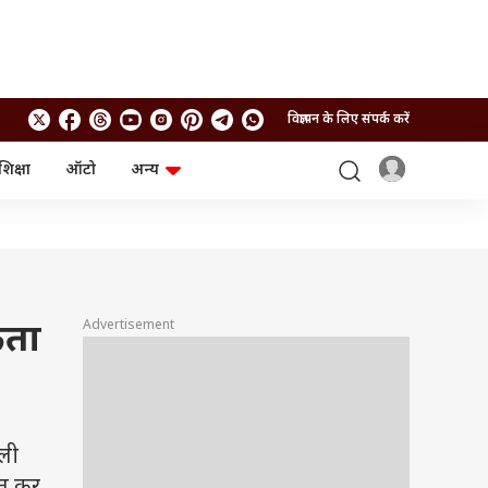
विज्ञापन के लिए संपर्क करें
शिक्षा
ऑटो
अन्य
बिजनेस
लाइफस्टाइल
पर्सनल फाइनेंस
स्वास्थ्य
स्टॉक मार्केट
ट्रैवल
म्यूचुअल फंड्स
फूड
क्रिप्टो
फैशन
आईपीओ
Health and Fitness
Advertisement
कता
फोटो गैलरी
जनरल नॉलेज
वीडियो
ाली