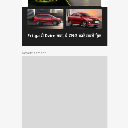
बजट में 7-सीट
Ertiga से Dzire तक, ये CNG कारें सबसे हिट
कीमत 6 ला
Advertisement