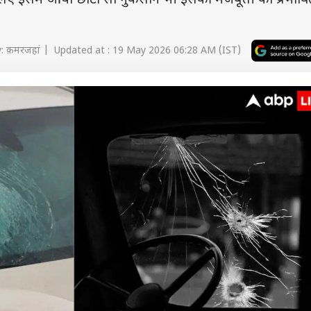
 इसलिए इसमें आया छोटा सा नुकसान भी इसकी मजबूती को प्रभाव
: क़मरजहां | Updated at : 19 May 2026 06:28 AM (IST)