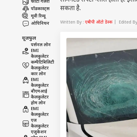
लेमिनेटेड सेफ्टी ग्लास होती है.
फोटो गैलरी
सकता है.
पॉडकास्ट्स
मूवी रिव्यू
Written By :
एबीपी ऑटो डेस्क
| Edited By
ओपिनियन
यूजफुल
पर्सनल लोन
EMI
कैलकुलेटर
कम्पैटिबिलिटी
कैलकुलेटर
कार लोन
EMI
कैलकुलेटर
बीएमआई
कैलकुलेटर
होम लोन
EMI
कैलकुलेटर
एज
कैलकुलेटर
एजुकेशन