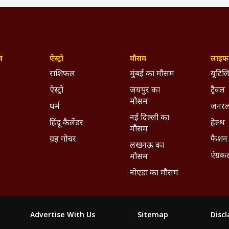
ज़
ऐस्ट्रो
मौसम
लाइफस
राशिफल
मुंबई का मौसम
यूटिलि
ऐस्ट्रो
जयपुर का
ट्रैवल
मौसम
धर्म
जनरल
नई दिल्ली का
हिंदू कैलेंडर
हेल्थ
मौसम
ग्रह गोचर
फैशन
लखनऊ का
ऐग्रक
मौसम
नोएडा का मौसम
Advertise With Us
Sitemap
Disc