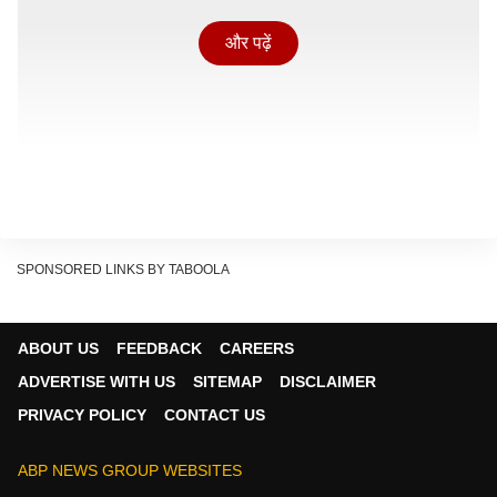
और पढ़ें
SPONSORED LINKS BY TABOOLA
ABOUT US
FEEDBACK
CAREERS
ADVERTISE WITH US
SITEMAP
DISCLAIMER
दिल्ली में अब CNG की कीमत 80.09 रुपये प्रति किलो हो गई है.
PRIVACY POLICY
CONTACT US
वहीं
नोएडा
और
गाजियाबाद
में यह बढ़कर 88.70 रुपये प्रति
किलोग्राम पहुंच गई है. गुरुग्राम में CNG 85.12 रुपये प्रति किलो
ABP NEWS GROUP WEBSITES
बिक रही है. इसके अलावा मेरठ, मुजफ्फरनगर, शामली और अन्य