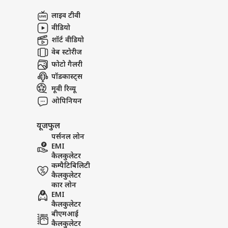
अबाउट अस
का ब
लाइव टीवी
नहीं 
उत्तर
करियर्स
वीडियो
शॉर्ट वीडियो
वेब स्टोरीज
फोटो गैलरी
पॉडकास्ट्स
यूपी
का म
मूवी रिव्यू
LOGIN
बारि
ओपिनियन
यूजफुल
पर्सनल लोन
EMI
कैलकुलेटर
कम्पैटिबिलिटी
कैलकुलेटर
कार लोन
EMI
कैलकुलेटर
बीएमआई
कैलकुलेटर