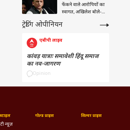
फेंकने वाले आरोपियों का
स्वागत, अखिलेश बोले-
'BJP में अपराधियों की...'
ट्रेडिंग ओपीनियन
एबीपी लाइव
कांवड़ यात्राः समावेशी हिंदू समाज
का नव-जागरण
Opinion
्टाइल
गोल्ड प्राइस
सिल्वर प्राइस
टी न्यूज़