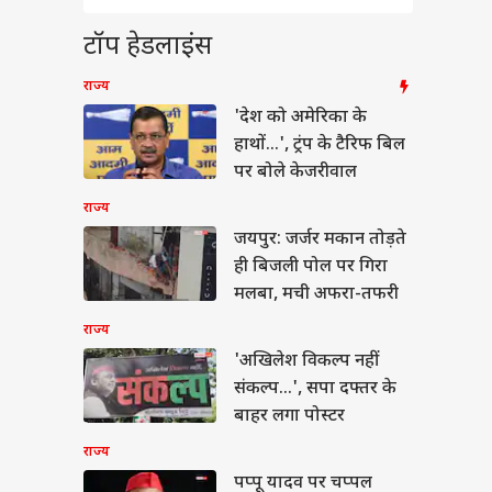
 ज्यादा विकेट लेने वाले
रतीय गेंदबाज
टॉप हेडलाइंस
राज्य
'देश को अमेरिका के
हाथों...', ट्रंप के टैरिफ बिल
 बीपी कंट्रोल करेंगी ये
पर बोले केजरीवाल
ियां, देख लें लिस्ट
राज्य
जयपुर: जर्जर मकान तोड़ते
ही बिजली पोल पर गिरा
मलबा, मची अफरा-तफरी
राज्य
'अखिलेश विकल्प नहीं
संकल्प...', सपा दफ्तर के
बाहर लगा पोस्टर
राज्य
पप्पू यादव पर चप्पल