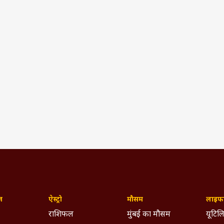
ज़
ऐस्ट्रो
मौसम
लाइफस
राशिफल
मुंबई का मौसम
यूटिलि