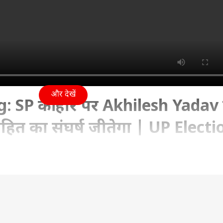
और देखें
: SP की हार पर Akhilesh Yadav
ित का संघर्ष जीतेगा | UP Electi
12:10 PM (IST)
नतीजों के बाद अखिलेश यादव ने ट्वीट किया, जिसमें उन्होंने कहा 
 और वोट प्रतिशत में भी डेढ़ गुणा वृद्धि हुई है. देखिए ये रिपोर्ट- ...