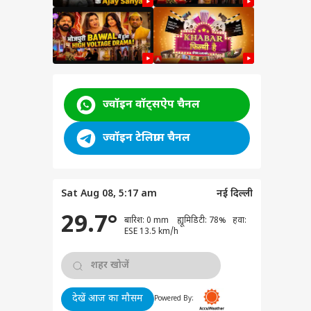
ज्वॉइन वॉट्सऐप चैनल
ज्वॉइन टेलिग्राम चैनल
Sat Aug 08, 5:17 am
नई दिल्ली
29.7°
बारिश: 0 mm ह्यूमिडिटी: 78% हवा:
ेट
ESE 13.5 km/h
देखें आज का मौसम
Powered By:
लंका के खिलाफ टेस्ट में