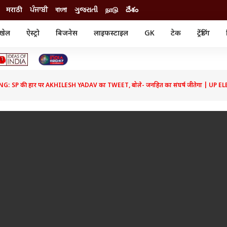
मराठी
ਪੰਜਾਬੀ
বাংলা
ગુજરાતી
நாடு
దేశం
खेल
ऐस्ट्रो
बिजनेस
लाइफस्टाइल
GK
टेक
ट्रेंडिंग
ंजन
ऑटो
खेल
ुड
कार
क्रिकेट
री सिनेमा
टेक्नोलॉजी
शिक्षा
ल सिनेमा
: SP की हार पर AKHILESH YADAV का TWEET, बोले- जनहित का संघर्ष जीतेगा | UP
मोबाइल
रिजल्ट
्रिटीज
चैटजीपीटी
नौकरी
ी
गैजेट
वेब स्टोरीज
यूटिलिटी न्यूज़
कल्चर
फैक्ट चेक