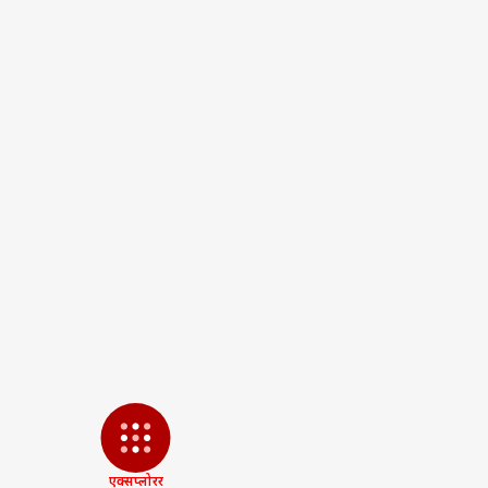
see more
Tags :
BJP
Priyanka Gandhi
Bhartiya Janta Party
Cm Yogi 
59 Assembly Seat
Akhilesh Ya
पर्सनल
टॉप
हॅलो गेस्ट
विश्व
एडवर्टाइज विथ अस
प्राइवेसी पॉलिसी
कॉन्टैक्ट अस
सेंड फीडबैक
ईरान
एक्सप्लोरर