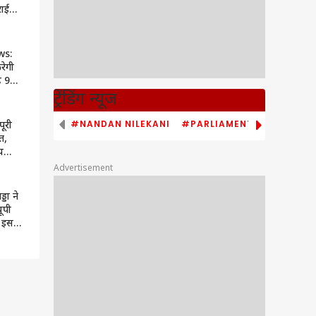
राई
 लगाया
ws:
रेगी
ह 9
|
ट्रेंडिंग न्यूज
24
#NANDAN NILEKANI
#PARLIAMENT MONSOON S
ूरी
त,
य
ल
Advertisement
 की
 खास
्डा ने
ूपी
, इस
होगा
व