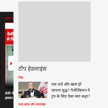
ABP NEWS
ENT LIVE
ENT LIVE
टॉप हेडलाइंस
विश्व
वुड
एक शर्त और खत्म हो
जाएगा युद्ध? पेजेश्कियन ने
प्रेमी ने पति पर कुल्हाड़ी से
Mumbai Airport पर
Bhojpuri Ba
ट्रंप के लिए ऐसा क्या कहा?
हमला किया।
Govinda संग Komal
Kajal Ragh
Rani Swarnkar की
आरोपों पर भड
उत्तर प्रदेश और उत्तराखंड
तस्वीरें वायरल, Dating
Nirahua, ब