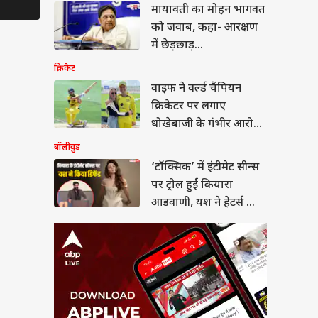
्सिक’ में इंटीमेट सीन्स
मायावती का मोहन भागवत
Rumours फिर तेज
उसी के लायक
्रोल हुईं कियारा
को जवाब, कहा- आरक्षण
णी, यश ने हेटर्स को
शनशिप
ा जवाब
में छेड़छाड़...
क्रिकेट
वाइफ ने वर्ल्ड चैंपियन
क्रिकेटर पर लगाए
-छोटी आदतों में करें
धोखेबाजी के गंभीर आरोप,
, रिश्तों में बढ़ाएं
शनल इंटीमेसी
कहा- कप्तानी छीनी जाए
बॉलीवुड
‘टॉक्सिक’ में इंटीमेट सीन्स
पर ट्रोल हुईं कियारा
आडवाणी, यश ने हेटर्स को
दिया जवाब