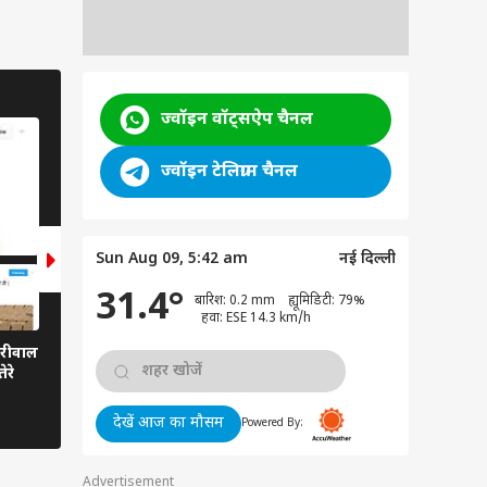
INDIA
ज्वॉइन वॉट्सऐप चैनल
11 Photos
ज्वॉइन टेलिग्राम चैनल
Sun Aug 09, 5:42 am
नई दिल्ली
31.4°
बारिश: 0.2 mm ह्यूमिडिटी: 79%
हवा: ESE 14.3 km/h
जरीवाल
यहां जानें- योगी को मुख्यमंत्री बनाए जाने
ेरे
पर देश के प्रमुख अखबारों ने क्या लिखा है
देखें आज का मौसम
Powered By:
Advertisement