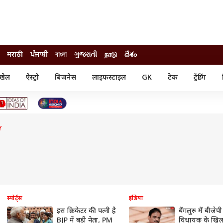
मराठी
ਪੰਜਾਬੀ
বাংলা
ગુજરાતી
நாடு
దేశం
खेल
ऐस्ट्रो
बिजनेस
लाइफस्टाइल
GK
टेक
ट्रेंडिंग
ंजन
ऑटो
खेल
ुड
कार
क्रिकेट
री सिनेमा
टेक्नोलॉजी
शिक्षा
ल सिनेमा
Y
मोबाइल
रिजल्ट
्रिटीज
चैटजीपीटी
नौकरी
ी
गैजेट
वेब स्टोरीज
यूटिलिटी न्यूज़
कल्चर
फैक्ट चेक
स्पोर्ट्स
इंडिया
इस क्रिकेटर की पत्नी है
बेंगलुरु में बीजेपी
BJP में बड़ी नेता, PM
विधायक के खि