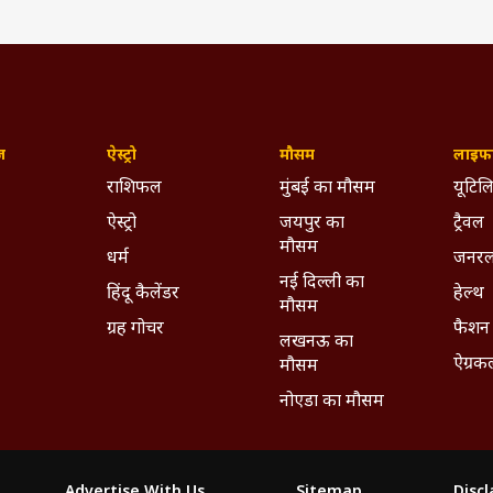
ज़
ऐस्ट्रो
मौसम
लाइफस
राशिफल
मुंबई का मौसम
यूटिलि
ऐस्ट्रो
जयपुर का
ट्रैवल
मौसम
धर्म
जनरल
नई दिल्ली का
हिंदू कैलेंडर
हेल्थ
मौसम
ग्रह गोचर
फैशन
लखनऊ का
ऐग्रक
मौसम
नोएडा का मौसम
Advertise With Us
Sitemap
Disc