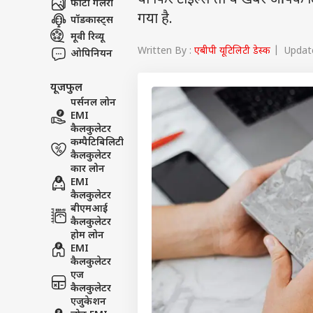
या फिर टाइल्स तो ये खबर आपके लिए 
फोटो गैलरी
गया है.
पॉडकास्ट्स
मूवी रिव्यू
Written By :
एबीपी यूटिलिटी डेस्क
| Update
ओपिनियन
यूजफुल
पर्सनल लोन
EMI
कैलकुलेटर
कम्पैटिबिलिटी
कैलकुलेटर
कार लोन
EMI
कैलकुलेटर
बीएमआई
कैलकुलेटर
होम लोन
EMI
कैलकुलेटर
एज
कैलकुलेटर
एजुकेशन