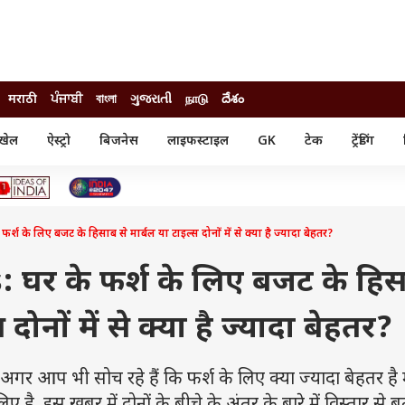
मराठी
ਪੰਜਾਬੀ
বাংলা
ગુજરાતી
நாடு
దేశం
खेल
ऐस्ट्रो
बिजनेस
लाइफस्टाइल
GK
टेक
ट्रेंडिंग
ंजन
ऑटो
खेल
ुड
कार
क्रिकेट
री सिनेमा
टेक्नोलॉजी
शिक्षा
ल सिनेमा
 के लिए बजट के हिसाब से मार्बल या टाइल्स दोनों में से क्या है ज्यादा बेहतर?
मोबाइल
रिजल्ट
्रिटीज
चैटजीपीटी
नौकरी
ी
 घर के फर्श के लिए बजट के हि
गैजेट
वेब स्टोरीज
 दोनों में से क्या है ज्यादा बेहतर?
यूटिलिटी न्यूज़
कल्चर
फैक्ट चेक
आप भी सोच रहे हैं कि फर्श के लिए क्या ज्यादा बेहतर है म