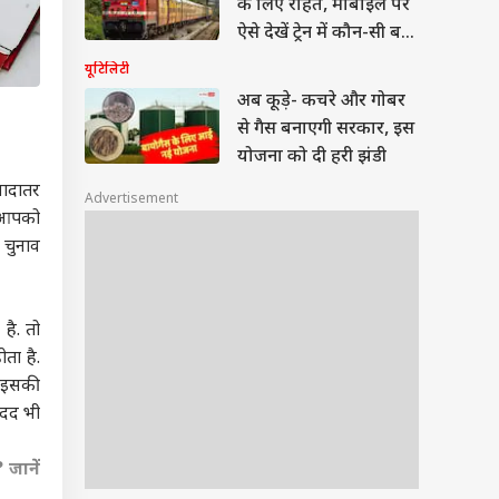
के लिए राहत, मोबाइल पर
ऐसे देखें ट्रेन में कौन-सी बर्थ
है खाली
यूटिलिटी
अब कूड़े- कचरे और गोबर
से गैस बनाएगी सरकार, इस
योजना को दी हरी झंडी
यादातर
Advertisement
म आपको
 चुनाव
है. तो
ता है.
, इसकी
मदद भी
 जानें