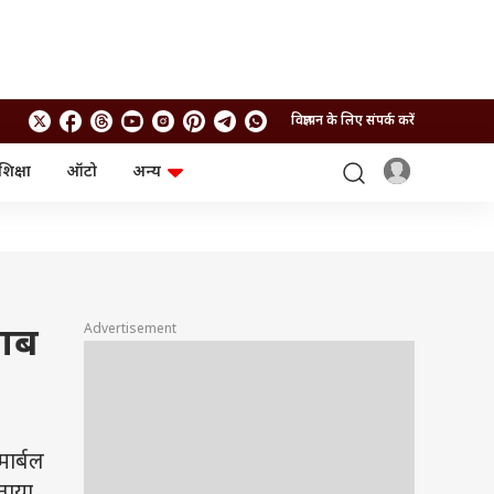
विज्ञापन के लिए संपर्क करें
शिक्षा
ऑटो
अन्य
बिजनेस
लाइफस्टाइल
पर्सनल फाइनेंस
स्वास्थ्य
स्टॉक मार्केट
ट्रैवल
म्यूचुअल फंड्स
फूड
क्रिप्टो
फैशन
आईपीओ
Health and Fitness
Advertisement
साब
फोटो गैलरी
जनरल नॉलेज
वीडियो
ार्बल