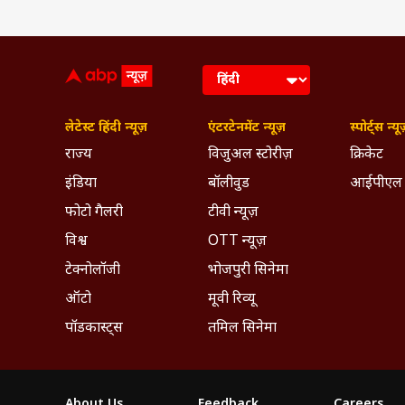
लेटेस्ट हिंदी न्यूज़
एंटरटेनमेंट न्यूज़
स्पोर्ट्स न्यू
राज्य
विजुअल स्टोरीज़
क्रिकेट
इंडिया
बॉलीवुड
आईपीएल
फोटो गैलरी
टीवी न्यूज़
विश्व
OTT न्यूज़
टेक्नोलॉजी
भोजपुरी सिनेमा
ऑटो
मूवी रिव्यू
पॉडकास्ट्स
तमिल सिनेमा
About Us
Feedback
Careers