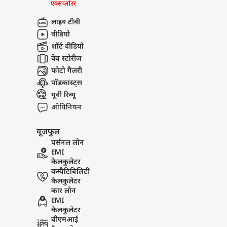
एक्सप्लोरर
लाइव टीवी
वीडियो
शॉर्ट वीडियो
वेब स्टोरीज
फोटो गैलरी
पॉडकास्ट्स
मूवी रिव्यू
ओपिनियन
यूजफुल
पर्सनल लोन
EMI
कैलकुलेटर
कम्पैटिबिलिटी
कैलकुलेटर
कार लोन
EMI
कैलकुलेटर
बीएमआई