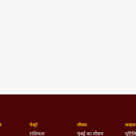
ज़
ऐस्ट्रो
मौसम
लाइफस
राशिफल
मुंबई का मौसम
यूटिलि