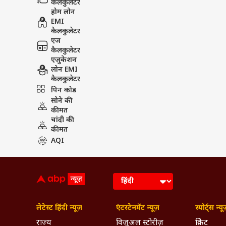
कैलकुलेटर
होम लोन
EMI
कैलकुलेटर
एज
कैलकुलेटर
एजुकेशन
लोन EMI
कैलकुलेटर
पिन कोड
सोने की
कीमत
चांदी की
कीमत
AQI
लेटेस्ट हिंदी न्यूज़
एंटरटेनमेंट न्यूज़
स्पोर्ट्स न्यू
राज्य
विजुअल स्टोरीज़
क्रिकेट