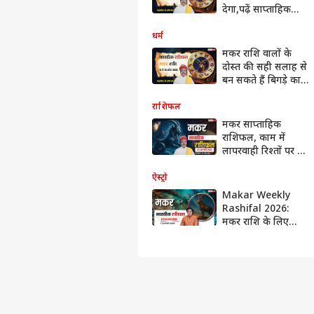
देगा,पढ़ें साप्ताहिक
राशिफल
धर्म
मकर राशि वालों के
दोस्त की सही सलाह से
बन सकते हैं बिगड़े काम,
पढ़ें साप्ताहिक राशिफल
राशिफल
मकर साप्ताहिक
राशिफल, काम में
लापरवाही रिश्तों पर बुरा
असर डाल सकती है
ऐस्ट्रो
Makar Weekly
Rashifal 2026:
मकर राशि के लिए
चुनौतियों भरा है सप्ताह,
आने वाले 7 दिन रखें
धैर्य