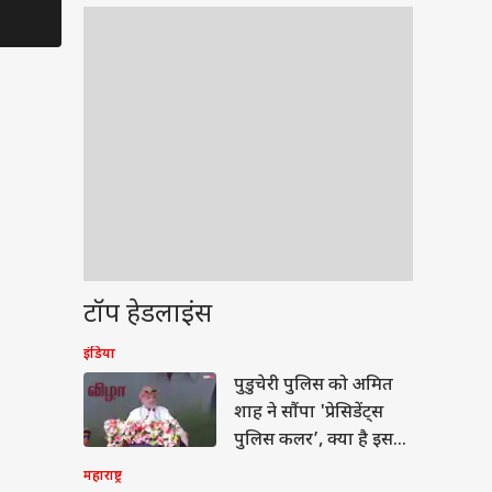
दौरान दिखीं 
टॉप हेडलाइंस
इंडिया
वुड
पुडुचेरी पुलिस को अमित
शाह ने सौंपा 'प्रेसिडेंट्स
पुलिस कलर’, क्या है इसकी
खासियत?
महाराष्ट्र