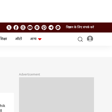
विज्ञापन के लिए संपर्क करें
शिक्षा
ऑटो
अन्य
बिजनेस
लाइफस्टाइल
पर्सनल फाइनेंस
स्वास्थ्य
स्टॉक मार्केट
ट्रैवल
म्यूचुअल फंड्स
फूड
क्रिप्टो
फैशन
आईपीओ
Health and Fitness
Advertisement
फोटो गैलरी
जनरल नॉलेज
वीडियो
hik
18