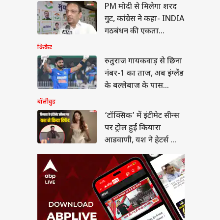
्सिक’ में इंटीमेट सीन्स
PM मोदी से मिलेगा शरद
्रोल हुईं कियारा
गुट, कांग्रेस ने कहा- INDIA
णी, यश ने हेटर्स को
ा
ा जवाब
गठबंधन की एकता...
क्रिकेट
रुतुराज गायकवाड़ से छिना
नंबर-1 का ताज, अब इंग्लैंड
ी के 13 साल बाद मिली
के बल्लेबाज के पास
, 2 बच्चों की मां बनीं
िस ऑफिसर
बादशाहत
बॉलीवुड
‘टॉक्सिक’ में इंटीमेट सीन्स
पर ट्रोल हुईं कियारा
आडवाणी, यश ने हेटर्स को
दिया जवाब