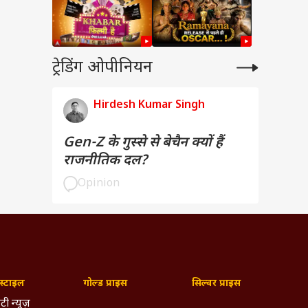
ट्रेडिंग ओपीनियन
Hirdesh Kumar Singh
Gen-Z के गुस्से से बेचैन क्यों हैं
राजनीतिक दल?
Opinion
्टाइल
गोल्ड प्राइस
सिल्वर प्राइस
टी न्यूज़