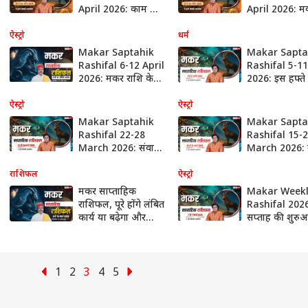
April 2026: काम का
April 2026: म
बढ़ेगा बोझ, करियर में
राशि को मिलेगा
भी संघर्ष, पढ़ें मकर
का फल, प्रमोश
ऐस्ट्रो
धर्म
वीकली राशिफल
धन लाभ के योग
Makar Saptahik
Makar Sapta
Rashifal 6-12 April
Rashifal 5-11
2026: मकर राशि के
2026: इस हफ्ते 
लिए शानदार सप्ताह!
में होगी धैर्य की प
करियर, धन और रिश्तों
अंत में मिलेगा 
ऐस्ट्रो
ऐस्ट्रो
में खुशियां
Makar Saptahik
Makar Sapta
Rashifal 22-28
Rashifal 15-
March 2026: संवाद
March 2026: व
से बनेंगे बिगड़ेंगे काम,
युद्ध का असर, 
पढ़ें मकर राशि का
राशि वाले निवेश
राशिफल
ऐस्ट्रो
वीकली राशिफल
बिजनेस में बरते
मकर साप्ताहिक
Makar Weekl
सावधानी
राशिफल, पूरे होंगे लंबित
Rashifal 202
कार्य या बढ़ेगा और
सप्ताह की शुरुआ
काम का बोझ देखें
होगी रिश्तों की पर
संयम और संतुल
जरूरी
1
2
3
4
5