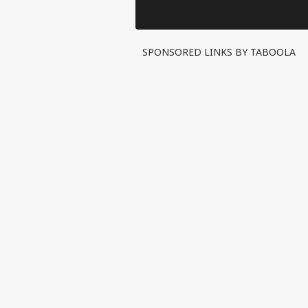
SPONSORED LINKS BY TABOOLA
पर्सनल
टॉप
हॅलो गेस्ट
इंडिय
एडवर्टाइज विथ अस
प्राइवेसी पॉलिसी
कॉन्टैक्ट अस
सेंड फीडबैक