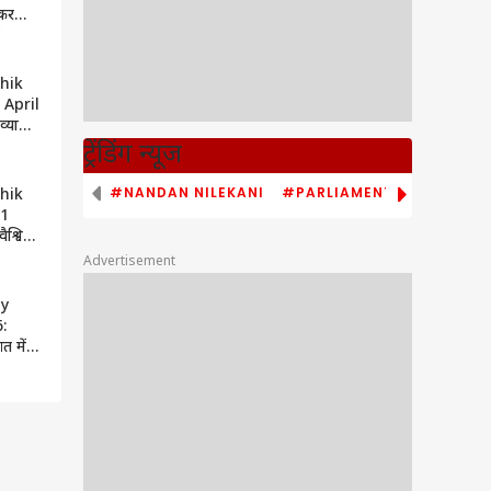
कर
 मेहनत
न और
hik
 April
व्यापार
रीक्षा,
ट्रेंडिंग न्यूज
फायदा
#NANDAN NILEKANI
#PARLIAMENT MONSOON S
hik
21
ैश्विक
मकर
Advertisement
 व
y
6:
त में
ीक्षा,
न