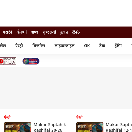
मराठी
ਪੰਜਾਬੀ
বাংলা
ગુજરાતી
நாடு
దేశం
खेल
ऐस्ट्रो
बिजनेस
लाइफस्टाइल
GK
टेक
ट्रेंडिंग
ंजन
ऑटो
खेल
ुड
कार
क्रिकेट
री सिनेमा
टेक्नोलॉजी
शिक्षा
ल सिनेमा
मोबाइल
रिजल्ट
्रिटीज
चैटजीपीटी
नौकरी
ी
गैजेट
वेब स्टोरीज
यूटिलिटी न्यूज़
कल्चर
फैक्ट चेक
ऐस्ट्रो
ऐस्ट्रो
Makar Saptahik
Makar Sapta
Rashifal 20-26
Rashifal 12-