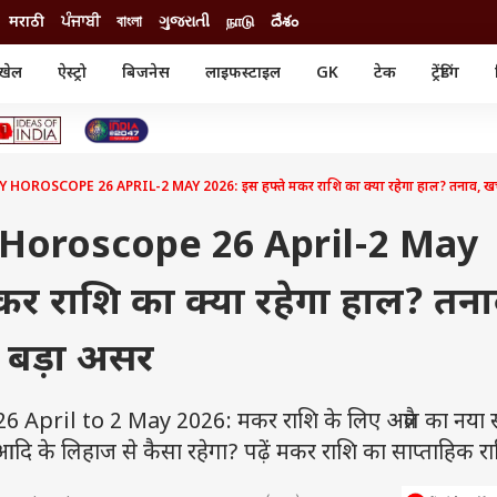
मराठी
ਪੰਜਾਬੀ
বাংলা
ગુજરાતી
நாடு
దేశం
खेल
ऐस्ट्रो
बिजनेस
लाइफस्टाइल
GK
टेक
ट्रेंडिंग
ंजन
ऑटो
खेल
ुड
कार
क्रिकेट
री सिनेमा
टेक्नोलॉजी
शिक्षा
ल सिनेमा
ROSCOPE 26 APRIL-2 MAY 2026: इस हफ्ते मकर राशि का क्या रहेगा हाल? तनाव, खर्च औ
मोबाइल
रिजल्ट
्रिटीज
चैटजीपीटी
नौकरी
ी
Horoscope 26 April-2 May
गैजेट
वेब स्टोरीज
कर राशि का क्या रहेगा हाल? तना
यूटिलिटी न्यूज़
कल्चर
फैक्ट चेक
र बड़ा असर
ril to 2 May 2026: मकर राशि के लिए अप्रैल का नया स
 के लिहाज से कैसा रहेगा? पढ़ें मकर राशि का साप्ताहिक 