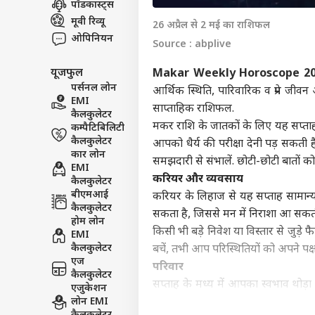
पॉडकास्ट्स
इंडिय
मूवी रिव्यू
26 अप्रैल से 2 मई का राशिफल
एडवर्टाइज विथ अस
ओपिनियन
Source : abplive
प्राइवेसी पॉलिसी
यूजफुल
Makar Weekly Horoscope 20
कॉन्टैक्ट अस
पर्सनल लोन
आर्थिक स्थिति, पारिवारिक व प्रेम जीव
सेंड फीडबैक
EMI
FCRA
साप्ताहिक
राशिफल
.
कैलकुलेटर
अबाउट अस
टिप्
मकर राशि के जातकों के लिए यह सप्ताह 
कम्पैटिबिलिटी
हमा
बॉली
करियर्स
कैलकुलेटर
आपको धैर्य की परीक्षा देनी पड़ सकती 
कार लोन
समझदारी से संभालें. छोटी-छोटी बातों 
EMI
करियर और व्यवसाय
कैलकुलेटर
बीएमआई
करियर के लिहाज से यह सप्ताह सामान्य स
कैलकुलेटर
सकता है, जिससे मन में निराशा आ सकती ह
‘स्प
होम लोन
करोड़
किसी भी बड़े निवेश या विस्तार से जुड़े
EMI
LOGIN
सहित
कैलकुलेटर
बचें, तभी आप परिस्थितियों को अपने पक्ष म
भी त
एज
परिवार
कैलकुलेटर
सप्ताह के मध्य में आपका स्वभाव थोड़ा
एजुकेशन
लोन EMI
सही मानने के बजाय दूसरों की बात भी ध्