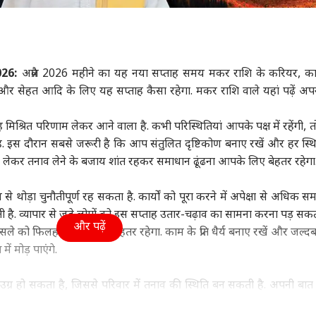
ा
उत्तर प्रदेश और उत्तराखंड
इंडिया
क्रिक
26:
अप्रैल 2026 महीने का यह नया सप्ताह समय मकर राशि के करियर, का
न और सेहत आदि के लिए यह सप्ताह कैसा रहेगा. मकर राशि वाले यहां पढ़ें अपन
 पर US के सांसद की
'टीम प्रियंका' से मुक्त हुई
पीएम मोदी की बैठक में
रिटा
पणी पर भड़का भारत, 'ये
UP कांग्रेस! अब राहुल के
पहली पंक्ति में सयानी घोष,
रहाण
मिश्रित परिणाम लेकर आने वाला है. कभी परिस्थितियां आपके पक्ष में रहेंगी, 
रा आंतरिक मामला'
वुड
पसंदीदा नेताओं को मिली
इंडिया
यूसुफ पठान पर तस्वीर साफ
इंडिया
पिलान
इंडि
कमान
है. इस दौरान सबसे जरूरी है कि आप संतुलित दृष्टिकोण बनाए रखें और हर स्थ
को लेकर तनाव लेने के बजाय शांत रहकर समाधान ढूंढना आपके लिए बेहतर रहेगा
े थोड़ा चुनौतीपूर्ण रह सकता है. कार्यों को पूरा करने में अपेक्षा से अधिक 
ै. व्यापार से जुड़े लोगों को इस सप्ताह उतार-चढ़ाव का सामना करना पड़ सकत
ाइडर मैन' 8वें दिन 400
लोकसभा में कांग्रेस का
शेख हसीना के मीडिया इवेंट
ड्रो
और पढ़ें
 के हुई पार, 'बॉर्डर 2'
शक्ति प्रदर्शन? MPs को
पर आया भारत सरकार का
वायु
 फैसले को फिलहाल टालना ही बेहतर रहेगा. काम के प्रति धैर्य बनाए रखें और जल्द
 13 फिल्मों का रिकॉर्ड
व्हीप जारी, NDA के भी
बयान, जानें क्या कहा
क्या
ें मोड़ पाएंगे.
ोड़ा
निर्देश
 उग्र हो सकता है, जिससे परिवार में तनाव की स्थिति बन सकती है. अपनी बात
यान से सुनना जरूरी होगा. यदि आप संवाद और समझदारी से काम लेते हैं, तो रिश्त