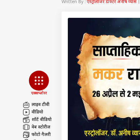
Written By :
एस्ट्रोलॉजर डॉक्टर अनीष व्यास
|
एक्सप्लोरर
लाइव टीवी
वीडियो
पर्सनल
शॉर्ट वीडियो
वेब स्टोरीज
टॉप
फोटो गैलरी
हॅलो गेस्ट