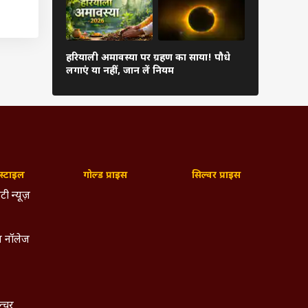
ी हैं,
वक्री शनि कर
ं उनका
हरियाली अमावस्या पर ग्रहण का साया! पौधे
कर लें सरसों
लगाएं या नहीं, जान लें नियम
शांत
ं अपनी
राम और
्टाइल
गोल्ड प्राइस
सिल्वर प्राइस
 जरूरी
ा सकते
टी न्यूज़
 नॉलेज
री है
यता को
ल्चर