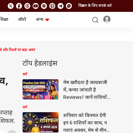
विज्ञापन के लिए संपर्क करें
शिक्षा
ऑटो
अन्य
बिजनेस
लाइफस्टाइल
पर्सनल फाइनेंस
स्वास्थ्य
स्टॉक मार्केट
ट्रैवल
म्यूचुअल फंड्स
फूड
र रिश्तों पर बड़ा असर
क्रिप्टो
फैशन
आईपीओ
Health and Fitness
टॉप हेडलाइंस
फोटो गैलरी
जनरल नॉलेज
धर्म
व,
मेष खरीदता है जल्दबाजी
वीडियो
में, कन्या जांचती है
Reviews! जानें राशियों
का Shopping Style
धर्म
प्ताह
शनिवार को किस्मत देगी
राशिफल.
इन 6 राशियों का साथ, न
गवाएं अवसर, मेष से मीन