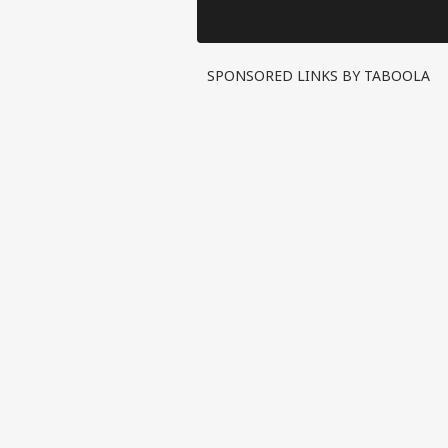
दौरान दिख
SPONSORED LINKS BY TABOOLA
पर्सनल
टॉप
हॅलो गेस्ट
इंडिय
एडवर्टाइज विथ अस
प्राइवेसी पॉलिसी
कॉन्टैक्ट अस
सेंड फीडबैक