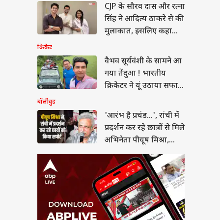
 है प्रचंड...', रांची में
CJP के सौरव दास और रत्ना
्शन कर रहे छात्रों से मिले
सिंह ने आदित्य ठाकरे से की
ेता पीयूष मिश्रा, गाया
मुलाकात, इसलिए कहा
Thank You!
क्रिकेट
वैभव सूर्यवंशी के सामने आ
गया तेंदुआ ! भारतीय
 जंग से बाहर नहीं
क्रिकेटर ने यूं उठाया सफारी
ा अमेरिका तो...,
ेट मीटिंग में ट्रंप के
का मजा
बॉलीवुड
ल ने चेताया
'आरंभ है प्रचंड...', रांची में
प्रदर्शन कर रहे छात्रों से मिले
अभिनेता पीयूष मिश्रा,
गाया गाना