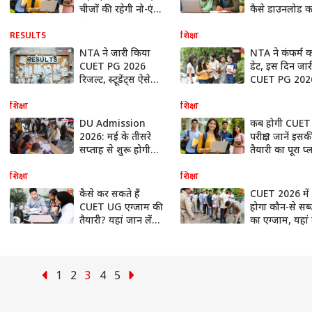
चीजों​ की रहेगी नो-एंट्री;
कैसे डाउनलोड 
चेक करें लिस्ट
सकते हैं प्रवेश पत्
RESULTS
शिक्षा
NTA ने जारी किया
NTA ने कंफर्म 
CUET PG 2026
डेट, इस दिन जार
रिजल्ट, स्टूडेंट्स ऐसे
CUET PG 202
डाउनलोड करें अपना
रिजल्ट
स्कोरकार्ड
शिक्षा
शिक्षा
DU Admission
कब होगी CUE
2026: मई के तीसरे
परीक्षा? जानें इसक
सप्ताह से शुरू होगी
तैयारी का पूरा प्
प्रक्रिया, CUET के बाद
खुलेंगे फॉर्म
शिक्षा
शिक्षा
कैसे कर सकते हैं
CUET 2026 में
CUET UG एग्जाम की
होगा कौन-से सब्ज
तैयारी? यहां जान लें
का एग्जाम, यहां द
बेहद आसान तरीका
NTA का पूरा प्रोग
शेड्यूल
1
2
3
4
5