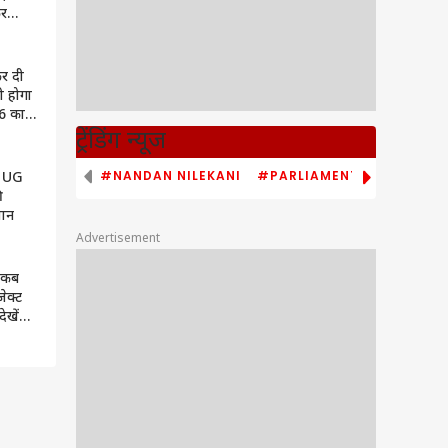
कर
र
कर दी
ी होगा
6 का
ट्रेंडिंग न्यूज
#NANDAN NILEKANI
#PARLIAMENT MONSOON S
T UG
ी
लान
Advertisement
 कब
ेक्ट
ेखें
्राम