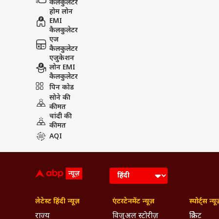
कैलकुलेटर
होम लोन
EMI
कैलकुलेटर
एज
कैलकुलेटर
एजुकेशन
लोन EMI
कैलकुलेटर
पिन कोड
सोने की
कीमत
चांदी की
कीमत
AQI
लेटेस्ट हिंदी न्यूज़
एंटरटेनमेंट न्यूज़
स्पोर्ट्स न्यू
राज्य
विजुअल स्टोरीज़
क्रिकेट