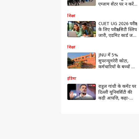
एग्जाम सेंटर पर न करें
ये गलती; यहां देखें पूरी
गाइडलाइन
शिक्षा
CUET UG 2026 परीक्षा
के लिए परीक्षा सिटी स्लिप
जारी, एडमिट कार्ड जल्द
ही जारी होगा
शिक्षा
JNU में 5%
सुपरन्यूमरेरी कोटा,
कर्मचारियों के बच्चों को
अतिरिक्त मौका; छिड़ी
बहस
इंडिया
राहुल गांधी के कमेंट पर
दिल्ली यूनिवर्सिटी की
कड़ी आपत्ति, कहा-
'बयान देने से पहले...'