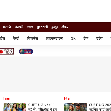
मराठी
ਪੰਜਾਬੀ
বাংলা
ગુજરાતી
நாடு
దేశం
खेल
ऐस्ट्रो
बिजनेस
लाइफस्टाइल
GK
टेक
ट्रेंडिंग
ंजन
ऑटो
खेल
ुड
कार
क्रिकेट
री सिनेमा
टेक्नोलॉजी
शिक्षा
ल सिनेमा
मोबाइल
रिजल्ट
्रिटीज
चैटजीपीटी
नौकरी
ी
गैजेट
वेब स्टोरीज
यूटिलिटी न्यूज़
कल्चर
फैक्ट चेक
शिक्षा
शिक्षा
CUET UG परीक्षा 11
CUET UG 202
मई से, परीक्षा केंद्र में इन
एडमिट कार्ड जारी