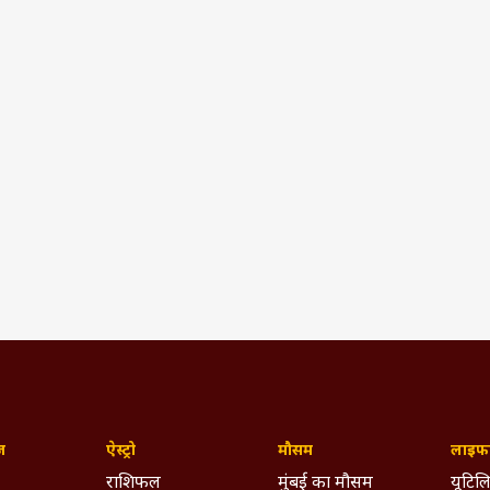
ज़
ऐस्ट्रो
मौसम
लाइफस
राशिफल
मुंबई का मौसम
यूटिलि