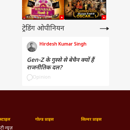
ट्रेडिंग ओपीनियन
Hirdesh Kumar Singh
Gen-Z के गुस्से से बेचैन क्यों हैं
राजनीतिक दल?
Opinion
्टाइल
गोल्ड प्राइस
सिल्वर प्राइस
टी न्यूज़