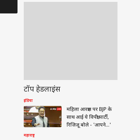
Joshi के लिए छोड़ी
दर्शकों का दिल
Preview Sc
Finalist Position
मांग, Prote
टॉप हेडलाइंस
इंडिया
वुड
महिला आरक्षण पर BJP के
साथ आई ये विपक्षी पार्टी,
रिजिजू बोले - 'आपने...'
महाराष्ट्र