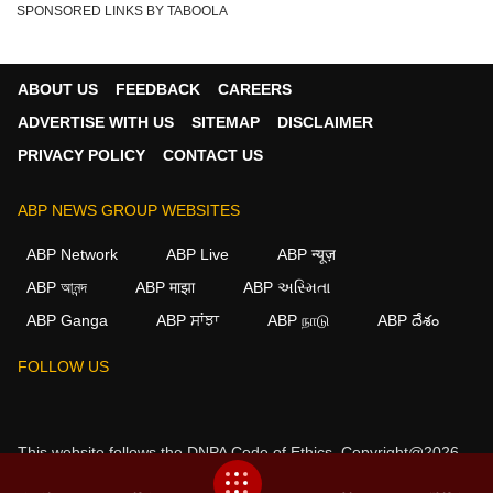
SPONSORED LINKS BY TABOOLA
ABOUT US
FEEDBACK
CAREERS
ADVERTISE WITH US
SITEMAP
DISCLAIMER
PRIVACY POLICY
CONTACT US
ABP NEWS GROUP WEBSITES
ABP Network
ABP Live
ABP न्यूज़
ABP আনন্দ
ABP माझा
ABP અસ્મિતા
ABP Ganga
ABP ਸਾਂਝਾ
ABP நாடு
ABP దేశం
FOLLOW US
This website follows the
DNPA Code of Ethics.
Copyright@2026.
All rights reserved.