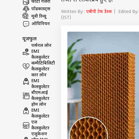
तेजी से लोकप्रिय हुए हैं.
फोटो गैलरी
पॉडकास्ट्स
Written By :
एबीपी टेक डेस्क
| Edited By: 
मूवी रिव्यू
(IST)
ओपिनियन
यूजफुल
पर्सनल लोन
EMI
कैलकुलेटर
कम्पैटिबिलिटी
कैलकुलेटर
कार लोन
EMI
कैलकुलेटर
बीएमआई
कैलकुलेटर
होम लोन
EMI
कैलकुलेटर
एज
कैलकुलेटर
एजुकेशन