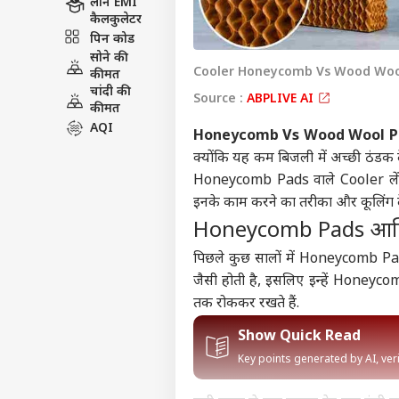
लोन EMI
कैलकुलेटर
पिन कोड
सोने की
Cooler Honeycomb Vs Wood Woo
कीमत
चांदी की
Source :
ABPLIVE AI
कीमत
AQI
Honeycomb Vs Wood Wool P
क्योंकि यह कम बिजली में अच्छी ठंड
Honeycomb Pads वाले Cooler लें या
इनके काम करने का तरीका और कूलिंग दे
Honeycomb Pads आखिर इत
पिछले कुछ सालों में Honeycomb Pads
जैसी होती है, इसलिए इन्हें Honeycom
तक रोककर रखते हैं.
Show Quick Read
Key points generated by AI, ve