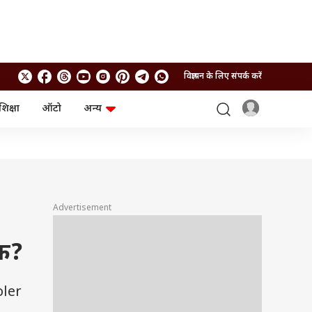
विज्ञापन के लिए संपर्क करें
शिक्षा
ऑटो
अन्य
बिजनेस
लाइफस्टाइल
पर्सनल फाइनेंस
स्वास्थ्य
स्टॉक मार्केट
ट्रैवल
म्यूचुअल फंड्स
फूड
क्रिप्टो
फैशन
आईपीओ
Health and Fitness
Advertisement
फोटो गैलरी
जनरल नॉलेज
डक?
वीडियो
oler