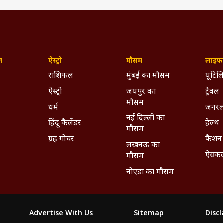
ज़
ऐस्ट्रो
मौसम
लाइफस
राशिफल
मुंबई का मौसम
यूटिलि
ऐस्ट्रो
जयपुर का
ट्रैवल
मौसम
धर्म
जनरल
नई दिल्ली का
हिंदू कैलेंडर
हेल्थ
मौसम
ग्रह गोचर
फैशन
लखनऊ का
ऐग्रक
मौसम
नोएडा का मौसम
Advertise With Us
Sitemap
Disc