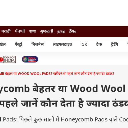
मराठी
ਪੰਜਾਬੀ
বাংলা
ગુજરાતી
நாடு
దేశం
खेल
ऐस्ट्रो
बिजनेस
लाइफस्टाइल
GK
टेक
ट्रेंडिंग
ंजन
ऑटो
खेल
ुड
कार
क्रिकेट
री सिनेमा
टेक्नोलॉजी
शिक्षा
ल सिनेमा
ेहतर या WOOD WOOL PADS? खरीदने से पहले जानें कौन देता है ज्यादा ठंडक?
मोबाइल
रिजल्ट
्रिटीज
चैटजीपीटी
नौकरी
ी
eycomb बेहतर या Wood Wool
गैजेट
वेब स्टोरीज
हले जानें कौन देता है ज्यादा ठं
यूटिलिटी न्यूज़
कल्चर
फैक्ट चेक
ds: पिछले कुछ सालों में Honeycomb Pads वाले Co