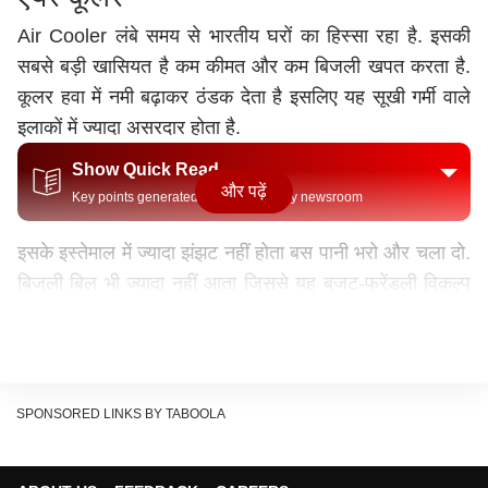
Air Cooler
लंबे समय से भारतीय घरों का हिस्सा रहा है. इसकी
सबसे बड़ी खासियत है कम कीमत और कम बिजली खपत करता है.
कूलर हवा में नमी बढ़ाकर ठंडक देता है इसलिए यह सूखी गर्मी वाले
इलाकों में ज्यादा असरदार होता है.
Show Quick Read
और पढ़ें
Key points generated by AI, verified by newsroom
इसके इस्तेमाल में ज्यादा झंझट नहीं होता बस पानी भरो और चला दो.
बिजली बिल भी ज्यादा नहीं आता जिससे यह बजट-फ्रेंडली विकल्प
बन जाता है. हालांकि, ज्यादा उमस या ह्यूमिडिटी वाले मौसम में इसका
असर कम हो जाता है. साथ ही, नियमित रूप से पानी भरना और
सफाई करना जरूरी होता है. बता दें कि एयर कूलर में ज्यादा बिजली
की बचत होती है वहीं, दूसरी ओर पोर्टेबल एसी ज्यादा बिजली खपत
SPONSORED LINKS BY TABOOLA
करता है.
पोर्टेबल एसी