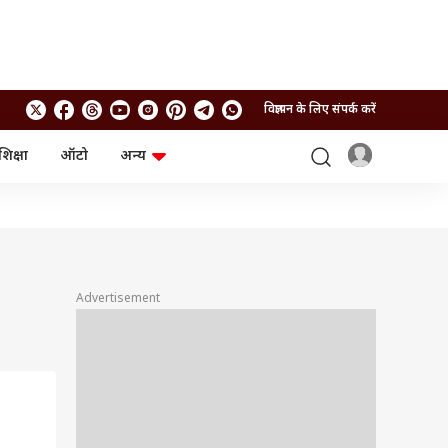
विज्ञापन के लिए संपर्क करें
शिक्षा
ऑटो
अन्य
बिजनेस
लाइफस्टाइल
पर्सनल फाइनेंस
स्वास्थ्य
स्टॉक मार्केट
ट्रैवल
म्यूचुअल फंड्स
फूड
क्रिप्टो
फैशन
आईपीओ
Health and Fitness
Advertisement
फोटो गैलरी
जनरल नॉलेज
वीडियो