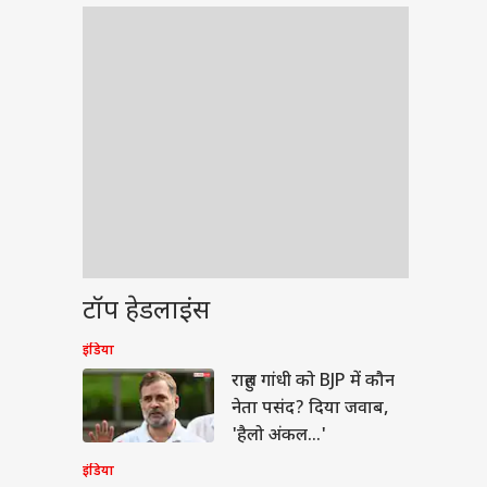
टॉप हेडलाइंस
इंडिया
बॉल
राहुल गांधी को BJP में कौन
नेता पसंद? दिया जवाब,
'हैलो अंकल...'
इंडिया