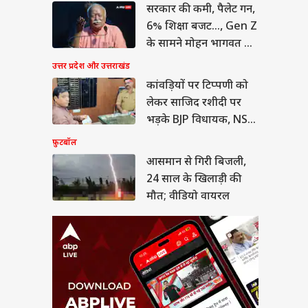
सरकार की कमी, पैलेट गन,
ान से गिरी बिजली,
ाल के खिलाड़ी की मौत;
6% शिक्षा बजट..., Gen Z
ियो वायरल
या
के सामने मोहन भागवत का
कबूलनामा
उत्तर प्रदेश और उत्तराखंड
कांवड़ियों पर टिप्पणी को
लेकर साजिद रशीदी पर
ीत दीपके ने CJP में
भड़के BJP विधायक, NSA
ये बड़ा पद, 13 नेताओं
लगाने की मांग
फ़ुटबॉल
्या मिला?
आसमान से गिरी बिजली,
24 साल के खिलाड़ी की
मौत; वीडियो वायरल