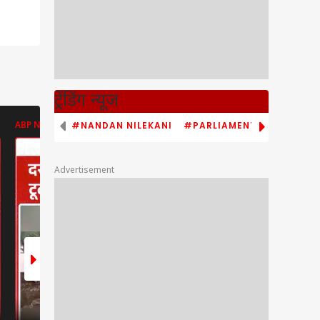
ट्रेंडिंग न्यूज
#NANDAN NILEKANI
#PARLIAMENT MONSOON S
ABP NEWS
ABP NEWS
ABP NEWS
Advertisement