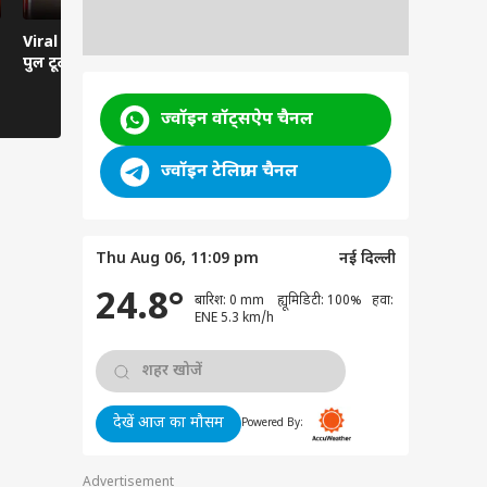
Viral News: दरदपुरा में
Viral Video: हवा से बातें
Viral Video:
पुल टूटा, हाईवे ठप
करती कार... रील्स का ऐसा
तबेला? सिस्ट
भूत?
तमाशबीन!
ज्वॉइन वॉट्सऐप चैनल
ज्वॉइन टेलिग्राम चैनल
Thu Aug 06, 11:09 pm
नई दिल्ली
24.8°
बारिश: 0 mm ह्यूमिडिटी: 100% हवा:
ENE 5.3 km/h
देखें आज का मौसम
Powered By:
Advertisement