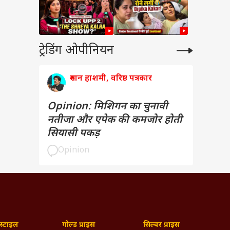
ट्रेडिंग ओपीनियन
रुमान हाशमी, वरिष्ठ पत्रकार
Opinion: मिशिगन का चुनावी
नतीजा और एपेक की कमजोर होती
सियासी पकड़
Opinion
्टाइल
गोल्ड प्राइस
सिल्वर प्राइस