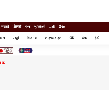
मराठी
ਪੰਜਾਬੀ
বাংলা
ગુજરાતી
நாடு
దేశం
खेल
ऐस्ट्रो
बिजनेस
लाइफस्टाइल
GK
टेक
ट्रेंडिंग
ंजन
ऑटो
खेल
ुड
कार
क्रिकेट
री सिनेमा
टेक्नोलॉजी
शिक्षा
ल सिनेमा
TED
मोबाइल
रिजल्ट
्रिटीज
चैटजीपीटी
नौकरी
ी
गैजेट
वेब स्टोरीज
यूटिलिटी न्यूज़
कल्चर
फैक्ट चेक