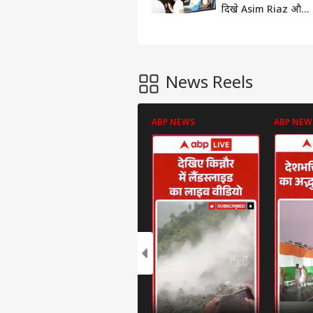
दिखे Asim Riaz और
Himanshi
Khurana, कैमरा के
आते ही गाड़ी में बैठकर
हुए रवाना
News Reels
ABP NEWS
ABP NEW