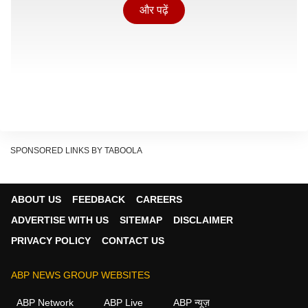
और पढ़ें
SPONSORED LINKS BY TABOOLA
इस नई तकनीक का नाम Nescod रखा गया है जिसका पूरा नाम
ABOUT US
FEEDBACK
CAREERS
No Electricity
and Sustainable Cooling on Demand
ADVERTISE WITH US
SITEMAP
DISCLAIMER
है. खास बात यह है कि यह सिस्टम पुराने AC की तरह भारी बिजली
PRIVACY POLICY
CONTACT US
या कंप्रेसर पर निर्भर नहीं करता बल्कि एक खास कैमिकल प्रोसेस
के जरिए ठंडक पैदा करता है.
ABP NEWS GROUP WEBSITES
Show Quick Read
ABP Network
ABP Live
ABP न्यूज़