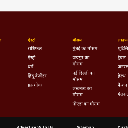
ज़
ऐस्ट्रो
मौसम
लाइफस
राशिफल
मुंबई का मौसम
यूटिलि
ऐस्ट्रो
जयपुर का
ट्रैवल
मौसम
धर्म
जनरल
नई दिल्ली का
हिंदू कैलेंडर
हेल्थ
मौसम
ग्रह गोचर
फैशन
लखनऊ का
ऐग्रक
मौसम
नोएडा का मौसम
Advertise With Us
Sitemap
Disc