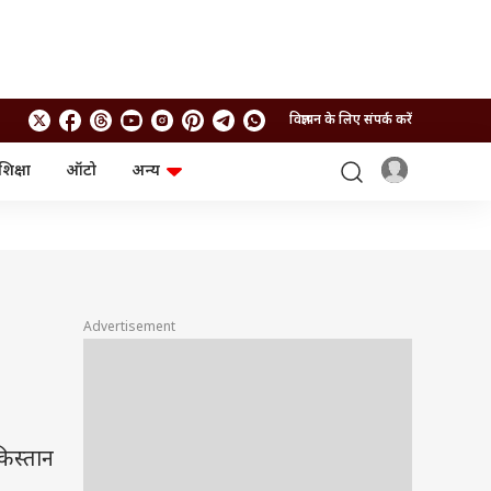
विज्ञापन के लिए संपर्क करें
शिक्षा
ऑटो
अन्य
बिजनेस
लाइफस्टाइल
पर्सनल फाइनेंस
स्वास्थ्य
स्टॉक मार्केट
ट्रैवल
म्यूचुअल फंड्स
फूड
क्रिप्टो
फैशन
आईपीओ
Health and Fitness
Advertisement
!
फोटो गैलरी
जनरल नॉलेज
वीडियो
किस्तान