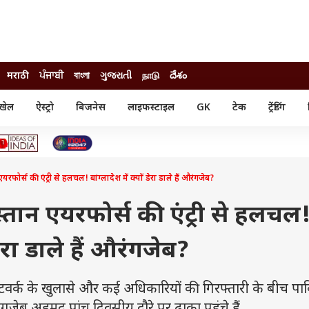
मराठी
ਪੰਜਾਬੀ
বাংলা
ગુજરાતી
நாடு
దేశం
खेल
ऐस्ट्रो
बिजनेस
लाइफस्टाइल
GK
टेक
ट्रेंडिंग
ंजन
ऑटो
खेल
ुड
कार
क्रिकेट
री सिनेमा
टेक्नोलॉजी
शिक्षा
ल सिनेमा
एयरफोर्स की एंट्री से हलचल! बांग्लादेश में क्यों डेरा डाले हैं औरंगजेब?
मोबाइल
रिजल्ट
्रिटीज
चैटजीपीटी
नौकरी
ी
िस्तान एयरफोर्स की एंट्री से हलचल
गैजेट
वेब स्टोरीज
 डेरा डाले हैं औरंगजेब?
यूटिलिटी न्यूज़
कल्चर
फैक्ट चेक
 नेटवर्क के खुलासे और कई अधिकारियों की गिरफ्तारी के बीच पा