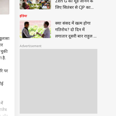
Zen G का मूड जानने के
लिए सितंबर से CJP का
देशव्यापी अभियान
इंडिया
क्या संसद में खत्म होगा
गतिरोध? दो दिन में
लगातार दूसरी बार राहुल से
खुलासा
रिजिजू की गुहार
ार
Advertisement
 चुकी
 है.
ौरे पर
कोई
ें
ंगजेब