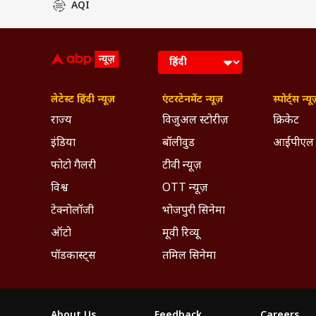
AQI
लेटेस्ट हिंदी न्यूज़
एंटरटेनमेंट न्यूज़
स्पोर्ट्स न्यू
राज्य
विजुअल स्टोरीज़
क्रिकेट
इंडिया
बॉलीवुड
आईपीएल
फोटो गैलरी
टीवी न्यूज़
विश्व
OTT न्यूज़
टेक्नोलॉजी
भोजपुरी सिनेमा
ऑटो
मूवी रिव्यू
पॉडकास्ट्स
तमिल सिनेमा
About Us
Feedback
Careers