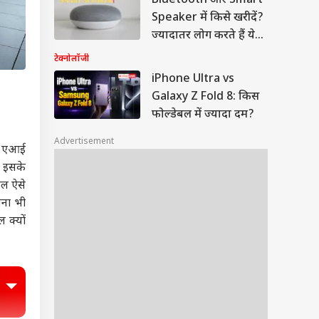
Bluetooth और Smart
Speaker में किसे खरीदें?
ज्यादातर लोग करते हैं ये
गलती
टेक्नोलॉजी
iPhone Ultra vs
Galaxy Z Fold 8: किस
फोल्डेबल में ज्यादा दम?
Advertisement
े एआई
. इसके
ील ऐसे
नना भी
 क्यों