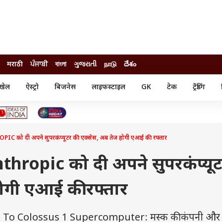
मराठी
ਪੰਜਾਬੀ
বাংলা
ગુજરાતી
நாடு
దేశం
खेल
ऐस्ट्रो
बिजनेस
लाइफस्टाइल
GK
टेक
ट्रेंडिंग
ंजन
ऑटो
खेल
ुड
कार
क्रिकेट
री सिनेमा
टेक्नोलॉजी
शिक्षा
ल सिनेमा
 को दी अपने सुपरकंप्यूटर की एक्सेस, अब तेज होगी एआई की रफ्तार
मोबाइल
रिजल्ट
्रिटीज
चैटजीपीटी
नौकरी
ी
hropic को दी अपने सुपरकंप्यूट
गैजेट
वेब स्टोरीज
ोगी एआई की रफ्तार
यूटिलिटी न्यूज़
कल्चर
फैक्ट चेक
 To Colossus 1 Supercomputer: मस्क की कंपनी और