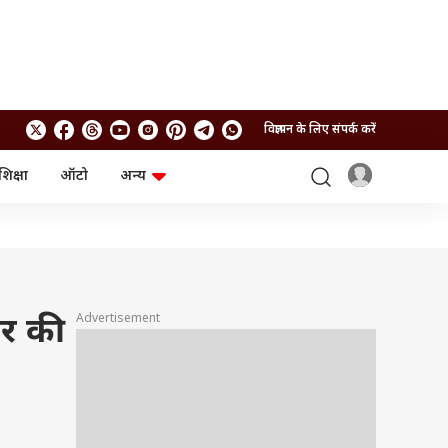
विज्ञापन के लिए संपर्क करें
शिक्षा
ऑटो
अन्य
बिजनेस
लाइफस्टाइल
पर्सनल फाइनेंस
स्वास्थ्य
स्टॉक मार्केट
ट्रैवल
म्यूचुअल फंड्स
फूड
क्रिप्टो
फैशन
आईपीओ
Health and Fitness
Advertisement
र की
फोटो गैलरी
जनरल नॉलेज
वीडियो