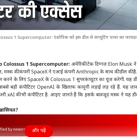
sus 1 Supercomputer: एंथ्रोपिक को इस डील से कंप्यूटिंग पावर का फायदा
To Colossus 1 Supercomputer:
अमेरिकी टेक दिग्गज
Elon Musk
न
दरअसल, मस्क की कंपनी SpaceX ने एआई कंपनी Anthropic के साथ की डील की है
रने के लिए SpaceX के Colossus 1 सुपरकंप्यूटर का यूज करेगी. यह ड
ी सबसे बड़ी कंपीटिटर OpenAI के खिलाफ कानूनी लड़ाई लड़ रहे हैं. यह जा
ंपनी xAI की भी कंपीटिटर है. आइए जानते हैं कि इसके बावजूद मस्क ने यह डील
ी खासियत?
rified by newsroom
और पढ़ें