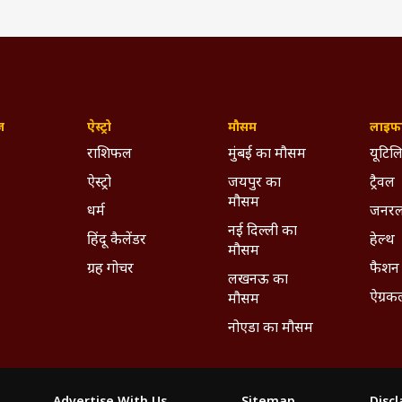
ज़
ऐस्ट्रो
मौसम
लाइफस
राशिफल
मुंबई का मौसम
यूटिलि
ऐस्ट्रो
जयपुर का
ट्रैवल
मौसम
धर्म
जनरल
नई दिल्ली का
हिंदू कैलेंडर
हेल्थ
मौसम
ग्रह गोचर
फैशन
लखनऊ का
ऐग्रक
मौसम
नोएडा का मौसम