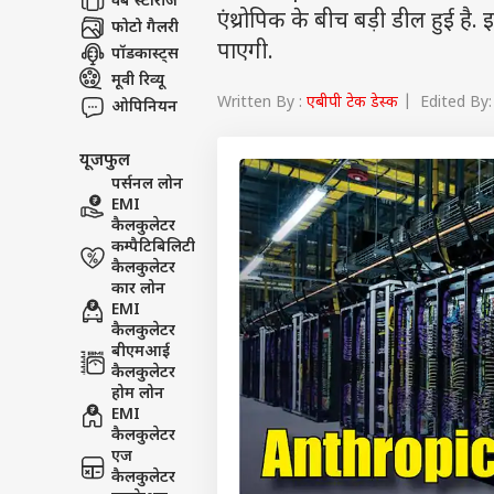
वेब स्टोरीज
एंथ्रोपिक के बीच बड़ी डील हुई है.
फोटो गैलरी
पाएगी.
पॉडकास्ट्स
मूवी रिव्यू
Written By :
एबीपी टेक डेस्क
| Edited By: 
ओपिनियन
यूजफुल
पर्सनल लोन
EMI
कैलकुलेटर
कम्पैटिबिलिटी
कैलकुलेटर
कार लोन
EMI
कैलकुलेटर
बीएमआई
कैलकुलेटर
होम लोन
EMI
कैलकुलेटर
एज
कैलकुलेटर