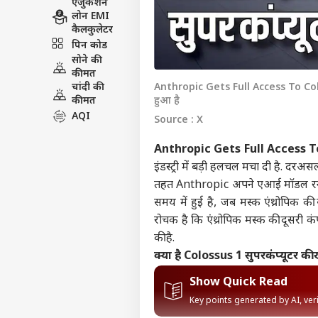
एजुकेशन
लोन EMI
कैलकुलेटर
पिन कोड
सोने की
कीमत
चांदी की
Anthropic Gets Full Access To Colos
कीमत
हुआ है
AQI
Source : X
Anthropic Gets Full Access 
इंडस्ट्री में बड़ी हलचल मचा दी है. 
तहत Anthropic अपने एआई मॉडल रन क
समय में हुई है, जब मस्क एंथ्रोपिक क
रोचक है कि एंथ्रोपिक मस्क की दूसरी क
की है.
क्या है Colossus 1 सुपरकंप्यूटर क
Show Quick Read
Key points generated by AI, ve