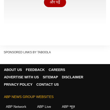
और पढ़ें
SPONSORED LINKS BY TABOOLA
सूचना मिलते ही थाना पुलिस के साथ आलाधिकारी मौके पर पहुंचे
ABOUT US
FEEDBACK
CAREERS
और राहत एवं बचाव कार्य शुरू करवाया. पुलिस ने शवों को
ADVERTISE WITH US
SITEMAP
DISCLAIMER
पोस्टमार्टम के लिए भेज दिया है. जबकि आरोपी ट्रक चालक के
PRIVACY POLICY
CONTACT US
खिलाफ मामला दर्ज जांच शुरू कर दी है.
यह भी पढ़ें: अखिलेश यादव ने CM योगी को बताया 'सबसे
ABP NEWS GROUP WEBSITES
असफल मुख्यमंत्री,' यूपी में बिजली कटौती पर भड़के
ABP Network
ABP Live
ABP न्यूज़
Continues below advertisement