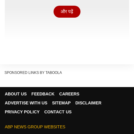
और पढ़ें
SPONSORED LINKS BY TABOOLA
वहीं 'है जवानी तो इश्क होना है' के 'चुनरी चुनरी' गाने को लेकर हो रहे
ABOUT US
FEEDBACK
CAREERS
विवाद में सिंगर अभिजीत भट्टाचार्य भी कूद गए हैं. उन्होंने भी खुलेआम
ADVERTISE WITH US
SITEMAP
DISCLAIMER
इस रीक्रिएटेड वर्जन की आलोचना की है और वरुण धवन पर भी
PRIVACY POLICY
CONTACT US
तंज कसते हुए कहा है कि वे बार-बार बॉलीवुड के फेमस गानों के
रीमेक का सहारा ले रहे हैं.
ABP NEWS GROUP WEBSITES
‘डेविड धवन का बेटा सलमान खान नहीं हो सकता’