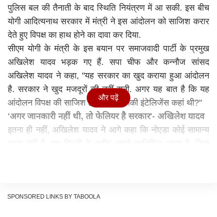
पुलिस बल की तैनाती के बाद स्थिति नियंत्रण में आ सकी. इस बीच
योगी आदित्यनाथ
सरकार में मंत्री ने इस आंदोलन को साजिश करार
देते हुए विपक्ष का हाथ होने का दावा कर दिया.
सीएम योगी के मंत्री के इस बयान पर समाजवादी पार्टी के प्रमुख
अखिलेश यादव भड़क गए हैं. सपा चीफ और कन्नौज सांसद
अखिलेश यादव ने कहा, "यह सरकार का खुद कराया हुआ आंदोलन
है. सरकार ने खुद मजदूरों की नहीं सुनी. अगर यह बात है कि यह
और पढ़ें
आंदोलन विपक्ष की साजिश है, तो फिर इनकी इंटेलिजेंस कहां थी?"
'अगर जानकारी नहीं थी, तो फेलियर है सरकार'- अखिलेश यादव
इतना ही नहीं, अखिलेश यादव ने आगे कहा कि नोएडा कोई सामान्य
जगह नहीं है. यह दिल्ली के करीब सबसे प्रतिष्ठित जगह है. जिस
नोएडा को लेकर पीएम, सीएम न जाने क्या क्या कहते थे. आखिरकार
नोएडा में इस आंदोलन को होने किसने दिया? सरकार ने ही होने दिया
क्योंकि सरकार ने कोई सुनवाई नहीं की और अगर आंदोलन के आसार
की जानकारी सरकार को ही नहीं थी, तो फिर यह बिल्कुल फेलियर
SPONSORED LINKS BY TABOOLA
सरकार है.