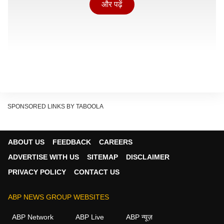
और पढ़ें
SPONSORED LINKS BY TABOOLA
ABOUT US
FEEDBACK
CAREERS
ADVERTISE WITH US
SITEMAP
DISCLAIMER
राजस्थान सरकार के गृह राज्य मंत्री जवाहर सिंह बेडम ने कहा कि
PRIVACY POLICY
CONTACT US
सरकार साधु-संतों के साथ-साथ आम जनता की भावनाओं का भी
सम्मान करती है. उन्होंने कहा कि संत समाज ने जो चिंताएं सामने रखी
ABP NEWS GROUP WEBSITES
हैं, उन पर गंभीरता से विचार किया जाएगा और उचित फैसला लिया
ABP Network
ABP Live
ABP न्यूज़
जाएगा.