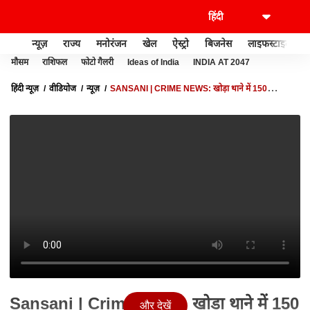
न्यूज़
राज्य
मनोरंजन
खेल
ऐस्ट्रो
बिजनेस
लाइफस्टाइल
मौसम
राशिफल
फोटो गैलरी
Ideas of India
INDIA AT 2047
हिंदी न्यूज़
वीडियोज
न्यूज़
SANSANI | CRIME NEWS: खोड़ा थाने में 150
अपराधियों ने हाथ उठाकर मांगी माफी, योगी पुलिस का खौफ!
Sansani | Crime News: खोड़ा थाने में 150
और देखें