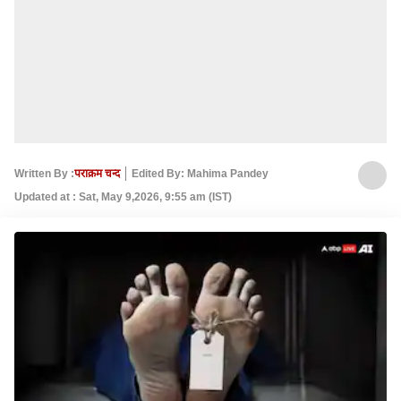
Written By :
पराक्रम चन्द
Edited By: Mahima Pandey
Updated at : Sat, May 9,2026, 9:55 am (IST)