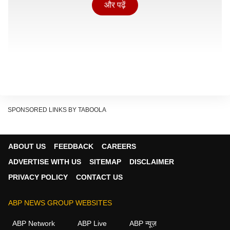
और पढ़ें
SPONSORED LINKS BY TABOOLA
रामेश्वर शर्मा की उम्र करीब 45 वर्ष थी और वो डिप्टी कंट्रोलर नगर
ABOUT US
FEEDBACK
CAREERS
निगम शिमला में तैनात थे. शुक्रवार (8 मई) को रामेश्वर दफ्तर गए
ADVERTISE WITH US
SITEMAP
DISCLAIMER
थे, लेकिन दोपहर बाद कार्यालय से अवकाश लेकर घर वापस चले
PRIVACY POLICY
CONTACT US
गए. बाद में वह अपने घर में फंदे से लटके मिले. इस घटना ने सभी
को हैरान कर दिया है. पुलिस ने मामले की जांच शुरू कर दी है,
ABP NEWS GROUP WEBSITES
जिससे आत्महत्या का केरणों का पता लगाया जा सके.
ABP Network
ABP Live
ABP न्यूज़