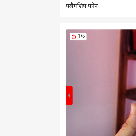
फ्लैगशिप फ़ोन
1
/6
पर्सनल
टॉप
हॅलो गेस्ट