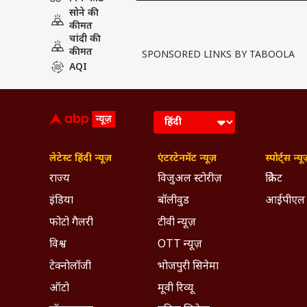
सोने की
कीमत
चांदी की
कीमत
SPONSORED LINKS BY TABOOLA
AQI
लेटेस्ट हिंदी न्यूज़
एंटरटेनमेंट न्यूज़
स्पोर्ट्स न्यू
राज्य
विजुअल स्टोरीज़
क्रिकेट
इंडिया
बॉलीवुड
आईपीएल
फोटो गैलरी
टीवी न्यूज़
विश्व
OTT न्यूज़
टेक्नोलॉजी
भोजपुरी सिनेमा
ऑटो
मूवी रिव्यू