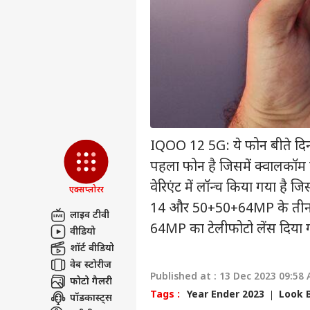
इंडिय
एडवर्टाइज विथ अस
प्राइवेसी पॉलिसी
कॉन्टैक्ट अस
सेंड फीडबैक
Gen
अबाउट अस
करते
'वो 
ओटीट
करियर्स
IQOO 12 5G: ये फोन बीते दिन
पहला फोन है जिसमें क्वालकॉ
वेरिएंट में लॉन्च किया गया है 
एक्सप्लोरर
OTT 
14 और 50+50+64MP के तीन कैम
लाइव टीवी
को 
LOGIN
64MP का टेलीफोटो लेंस दिया ग
फिल्
वीडियो
'लेन
शॉर्ट वीडियो
वेब स्टोरीज
Published at : 13 Dec 2023 09:58
फोटो गैलरी
Tags :
Year Ender 2023
Look 
पॉडकास्ट्स