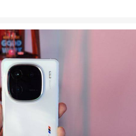
 कार्नर
 आर्टिकल्स
टॉप रील्स