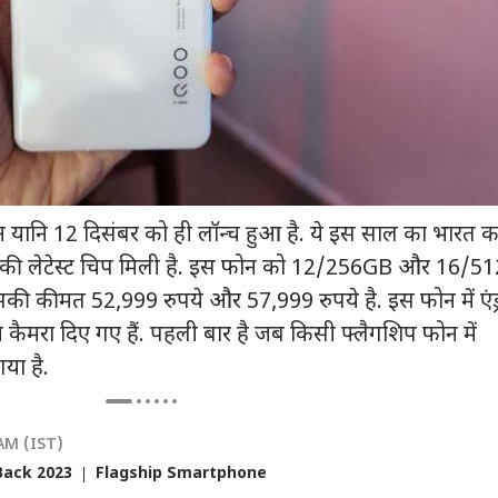
ा
दिल्ली NCR
विश्व
फ़ुट
-Z पर मोहन भागवत
दिल्ली में आज भी बारिश,
मत देखिए US का सपना!
आसम
 हैं अंधा भरोसा, बोले-
जगह-जगह जलभराव, IMD
ट्रंप ने तोड़ा भारतीयों का
24 
कभी भी...'
ी
ने जारी किया येलो अलर्ट
राज्य
दिल! 62 फीसदी गिरावट
जनरल नॉलेज
मौत
शिक्ष
कम Visa दिए
 यानि 12 दिसंबर को ही लॉन्च हुआ है. ये इस साल का भारत क
म की लेटेस्ट चिप मिली है. इस फोन को 12/256GB और 16/
जिसकी कीमत 52,999 रुपये और 57,999 रुपये है. इस फोन में एंड
Releases: फ्राइडे
अयोध्या सीट पर 1967 से
कुर्सी पर तौलिया से कैसे
महार
रा दिए गए हैं. पहली बार है जब किसी फ्लैगशिप फोन में
ओटीटी पर साउथ की 7
2022 तक किस पार्टी का
बढ़ती है शान, क्या कहीं और
काउं
या है.
मों का धमाका, लिस्ट में
रहा दबदबा, पढ़िए इतिहास
ऐसा होता है?
शुरू,
िन' समेत और कौन
 AM (IST)
Back 2023
Flagship Smartphone