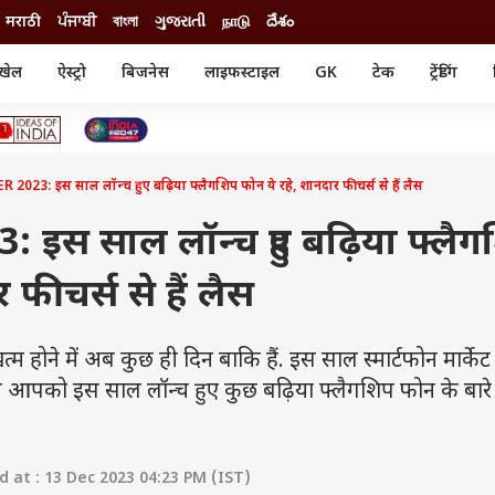
मराठी
ਪੰਜਾਬੀ
বাংলা
ગુજરાતી
நாடு
దేశం
खेल
ऐस्ट्रो
बिजनेस
लाइफस्टाइल
GK
टेक
ट्रेंडिंग
ंजन
ऑटो
खेल
ुड
कार
क्रिकेट
री सिनेमा
टेक्नोलॉजी
शिक्षा
ल सिनेमा
2023: इस साल लॉन्च हुए बढ़िया फ्लैगशिप फोन ये रहे, शानदार फीचर्स से हैं लैस
मोबाइल
रिजल्ट
्रिटीज
चैटजीपीटी
नौकरी
ी
 इस साल लॉन्च हुए बढ़िया फ्लैग
गैजेट
वेब स्टोरीज
 फीचर्स से हैं लैस
यूटिलिटी न्यूज़
कल्चर
फैक्ट चेक
ने में अब कुछ ही दिन बाकि हैं. इस साल स्मार्टफोन मार्केट 
हम आपको इस साल लॉन्च हुए कुछ बढ़िया फ्लैगशिप फोन के बारे 
at : 13 Dec 2023 04:23 PM (IST)