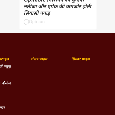
Opinion: मिशिगन का चुनावी
नतीजा और एपेक की कमजोर होती
सियासी पकड़
Opinion
्टाइल
गोल्ड प्राइस
सिल्वर प्राइस
टी न्यूज़
 नॉलेज
ल्चर