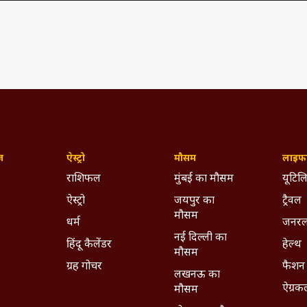
ज़
ऐस्ट्रो
मौसम
लाइफस
राशिफल
मुंबई का मौसम
यूटिलि
ऐस्ट्रो
जयपुर का
ट्रैवल
मौसम
धर्म
जनरल
नई दिल्ली का
हिंदू कैलेंडर
हेल्थ
मौसम
ग्रह गोचर
फैशन
लखनऊ का
ऐग्रक
मौसम