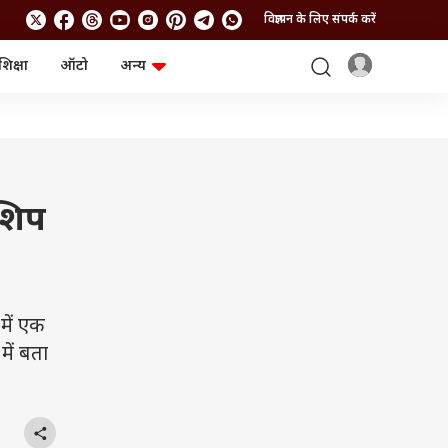
विज्ञापन के लिए संपर्क करें
शिक्षा
ऑटो
अन्य
बिजनेस
लाइफस्टाइल
पर्सनल फाइनेंस
स्वास्थ्य
स्टॉक मार्केट
ट्रैवल
म्यूचुअल फंड्स
फूड
क्रिप्टो
फैशन
आईपीओ
Health and Fitness
शिप
फोटो गैलरी
जनरल नॉलेज
वीडियो
में एक
में बता