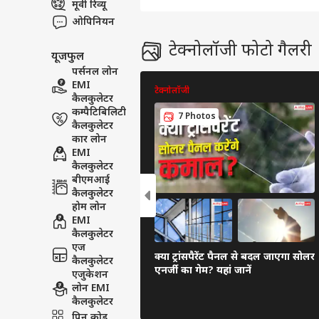
मूवी रिव्यू
ओपिनियन
टेक्नोलॉजी फोटो गैलरी
यूजफुल
पर्सनल लोन
EMI
टेक्नोलॉजी
कैलकुलेटर
कम्पैटिबिलिटी
7 Photos
कैलकुलेटर
कार लोन
EMI
कैलकुलेटर
बीएमआई
कैलकुलेटर
होम लोन
EMI
कैलकुलेटर
एज
क्या ट्रांसपैरेंट पैनल से बदल जाएगा सोलर
कैलकुलेटर
एनर्जी का गेम? यहां जानें
एजुकेशन
लोन EMI
कैलकुलेटर
पिन कोड