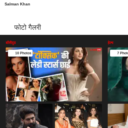
Salman Khan
फोटो गैलरी
बॉलीवुड
हेल्थ
10 Photos
7 Phot