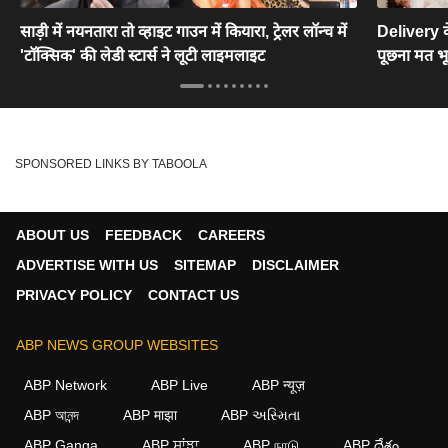
साड़ी में नयनतारा तो व्हाइट गाउन में कियारा, ट्रेलर लॉन्च में
Delivery क
'टॉक्सिक' की लेडी स्टार्स ने लूटी लाइमलाइट
पूछना मत भ
SPONSORED LINKS BY TABOOLA
ABOUT US
FEEDBACK
CAREERS
ADVERTISE WITH US
SITEMAP
DISCLAIMER
PRIVACY POLICY
CONTACT US
ABP NEWS GROUP WEBSITES
ABP Network
ABP Live
ABP न्यूज़
ABP আনন্দ
ABP माझा
ABP અસ્મિતા
ABP Ganga
ABP ਸਾਂਝਾ
ABP நாடு
ABP దేశం