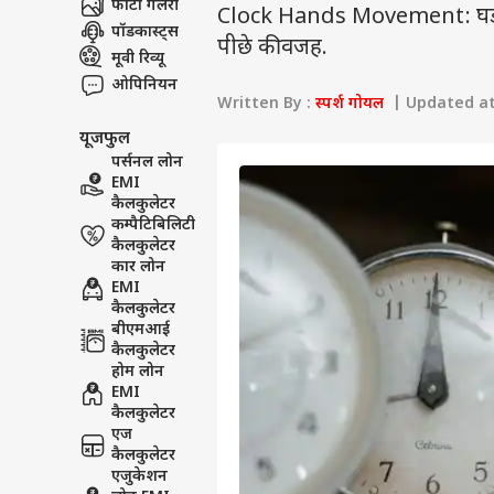
फोटो गैलरी
Clock Hands Movement: घड़ी की 
पॉडकास्ट्स
पीछे की वजह.
मूवी रिव्यू
ओपिनियन
Written By :
स्पर्श गोयल
| Updated at 
यूजफुल
पर्सनल लोन
EMI
कैलकुलेटर
कम्पैटिबिलिटी
कैलकुलेटर
कार लोन
EMI
कैलकुलेटर
बीएमआई
कैलकुलेटर
होम लोन
EMI
कैलकुलेटर
एज
कैलकुलेटर
एजुकेशन