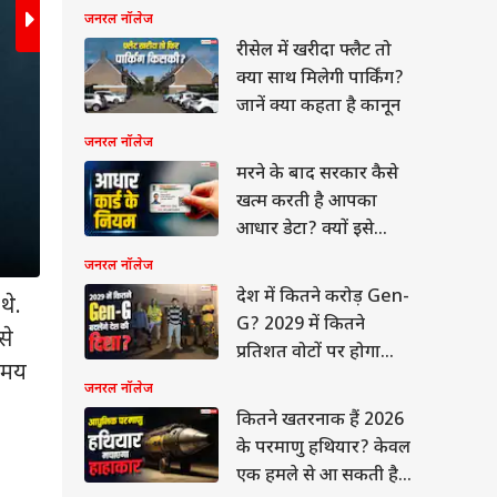
जनरल नॉलेज
रीसेल में खरीदा फ्लैट तो
क्या साथ मिलेगी पार्किंग?
जानें क्या कहता है कानून
जनरल नॉलेज
मरने के बाद सरकार कैसे
खत्म करती है आपका
आधार डेटा? क्यों इसे
जरूरी है कराना
जनरल नॉलेज
देश में कितने करोड़ Gen-
थे.
पृथ्वी पश्चिम से पूर्व की तरफ घूमती है. इससे सूरज आसमा
G? 2029 में कितने
से
आता है. उत्तरी हेमिस्फीयर में इस हलचल की वजह से दिन के
प्रतिशत वोटों पर होगा
 समय
जाती है. इस बाएं से दाएं गति को अब हम क्लॉकवाइज डाय
इनका सीधा असर
जनरल नॉलेज
कितने खतरनाक हैं 2026
ेट
के परमाणु हथियार? केवल
एक हमले से आ सकती है