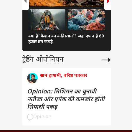
क्या है 'फैशन का कब्रिस्तान'? जहां दफन हैं 60
कैसे पता करें
हजार टन कपड़े
आएंगे आपक
ट्रेडिंग ओपीनियन
रुमान हाशमी, वरिष्ठ पत्रकार
Opinion: मिशिगन का चुनावी
नतीजा और एपेक की कमजोर होती
सियासी पकड़
Opinion