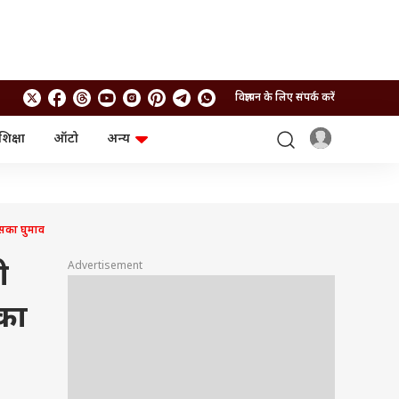
विज्ञापन के लिए संपर्क करें
शिक्षा
ऑटो
अन्य
बिजनेस
लाइफस्टाइल
पर्सनल फाइनेंस
स्वास्थ्य
स्टॉक मार्केट
ट्रैवल
म्यूचुअल फंड्स
फूड
इसका घुमाव
क्रिप्टो
फैशन
आईपीओ
Health and Fitness
ी
Advertisement
फोटो गैलरी
जनरल नॉलेज
सका
वीडियो