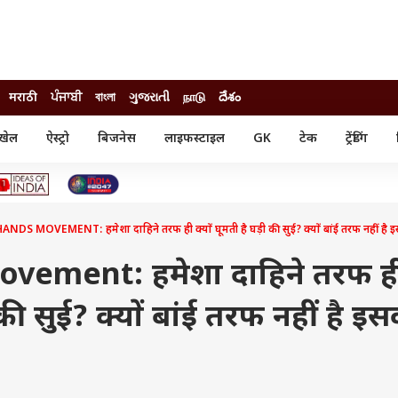
मराठी
ਪੰਜਾਬੀ
বাংলা
ગુજરાતી
நாடு
దేశం
खेल
ऐस्ट्रो
बिजनेस
लाइफस्टाइल
GK
टेक
ट्रेंडिंग
ंजन
ऑटो
खेल
ुड
कार
क्रिकेट
री सिनेमा
टेक्नोलॉजी
शिक्षा
ल सिनेमा
DS MOVEMENT: हमेशा दाहिने तरफ ही क्यों घूमती है घड़ी की सुई? क्यों बांई तरफ नहीं है 
मोबाइल
रिजल्ट
्रिटीज
चैटजीपीटी
नौकरी
ी
vement: हमेशा दाहिने तरफ ह
गैजेट
वेब स्टोरीज
ी की सुई? क्यों बांई तरफ नहीं है इ
यूटिलिटी न्यूज़
कल्चर
फैक्ट चेक