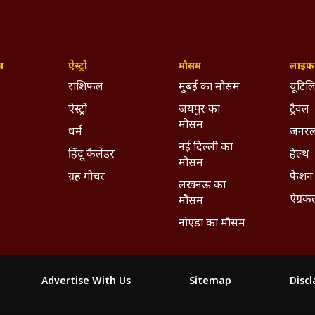
ज़
ऐस्ट्रो
मौसम
लाइफस
राशिफल
मुंबई का मौसम
यूटिलि
ऐस्ट्रो
जयपुर का
ट्रैवल
मौसम
धर्म
जनरल
नई दिल्ली का
हिंदू कैलेंडर
हेल्थ
मौसम
ग्रह गोचर
फैशन
लखनऊ का
ऐग्रक
मौसम
नोएडा का मौसम
Advertise With Us
Sitemap
Disc