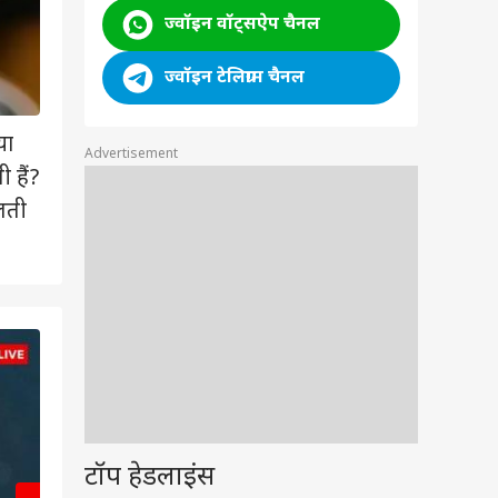
ज्वॉइन वॉट्सऐप चैनल
ज्वॉइन टेलिग्राम चैनल
या
Advertisement
 हैं?
चलती
2
/6
टॉप हेडलाइंस