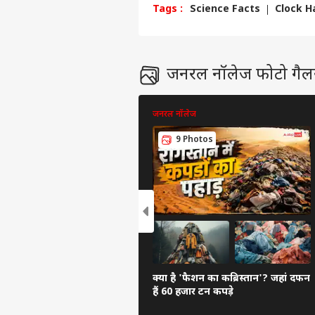
Tags :
Science Facts
Clock 
कॉन्टैक्ट अस
सेंड फीडबैक
अमि
अबाउट अस
के 3
जनरल नॉलेज फोटो गैल
कर ड
बॉली
करियर्स
जनरल नॉलेज
9 Photos
'गोल
था 1
LOGIN
के ल
फिल्म
क्या है 'फैशन का कब्रिस्तान'? जहां दफन
हैं 60 हजार टन कपड़े