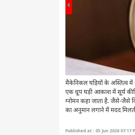
मैकेनिकल घड़ियों के अस्तित्व म
पर्सनल
एक धूप घड़ी आकाश में सूर्य की स
ग्नोमन कहा जाता है. जैसे-जैसे
टॉप
हॅलो गेस्ट
का अनुमान लगाने में मदद मिलती
इंडिय
एडवर्टाइज विथ अस
Published at : 05 Jun 2026 07:17 
प्राइवेसी पॉलिसी