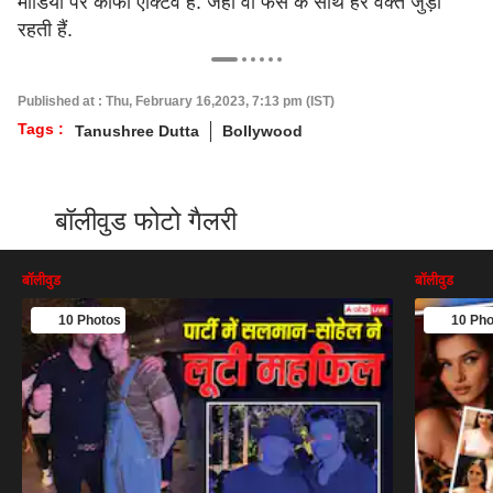
मीडिया पर काफी एक्टिव हैं. जहां वो फैंस के साथ हर वक्त जुड़ी
रहती हैं.
Published at : Thu, February 16,2023, 7:13 pm (IST)
Tags :
Tanushree Dutta
Bollywood
बॉलीवुड फोटो गैलरी
बॉलीवुड
बॉलीवुड
10 Photos
10 Pho