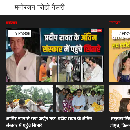
मनोरंजन फोटो गैलरी
मनोरंजन
मनोरंजन
9 Photos
7 Phot
आमिर खान से राज अर्जुन तक, प्रदीप रावत के अंतिम
'ससुराल सिम
संस्कार में पहुंचे सितारे
शोएब, फिल्म