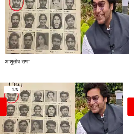
आशुतोष राणा
1
/6