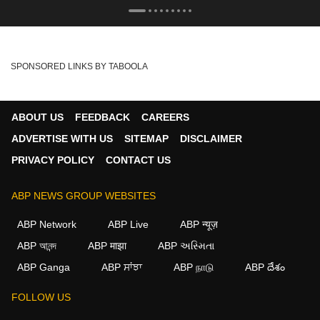
SPONSORED LINKS BY TABOOLA
ABOUT US
FEEDBACK
CAREERS
ADVERTISE WITH US
SITEMAP
DISCLAIMER
PRIVACY POLICY
CONTACT US
ABP NEWS GROUP WEBSITES
ABP Network
ABP Live
ABP न्यूज़
ABP আনন্দ
ABP माझा
ABP અસ્મિતા
ABP Ganga
ABP ਸਾਂਝਾ
ABP நாடு
ABP దేశం
×
FOLLOW US
We use cookies to improve your experience, analyze
traffic, and personalize content. By clicking "Allow", you