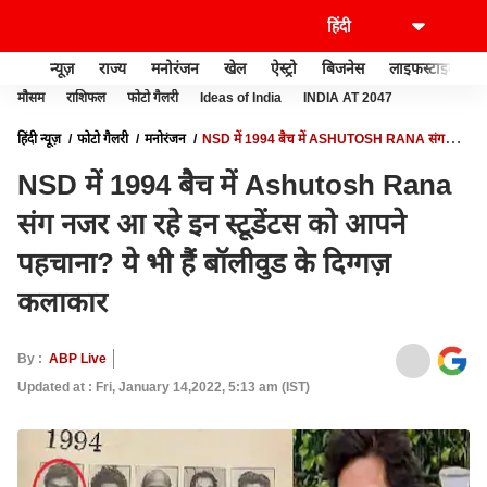
न्यूज़
राज्य
मनोरंजन
खेल
ऐस्ट्रो
बिजनेस
लाइफस्टाइल
मौसम
राशिफल
फोटो गैलरी
Ideas of India
INDIA AT 2047
हिंदी न्यूज़
फोटो गैलरी
मनोरंजन
NSD में 1994 बैच में ASHUTOSH RANA संग
नजर आ रहे इन स्टूडेंटस को आपने पहचाना? ये भी हैं बॉलीवुड के दिग्गज़ कलाकार
NSD में 1994 बैच में Ashutosh Rana
संग नजर आ रहे इन स्टूडेंटस को आपने
पहचाना? ये भी हैं बॉलीवुड के दिग्गज़
कलाकार
By :
ABP Live
Updated at : Fri, January 14,2022, 5:13 am (IST)