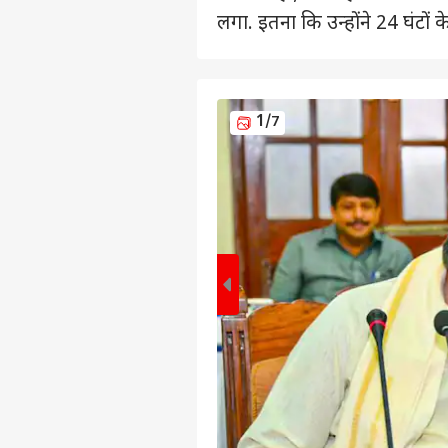
लगा. इतना कि उन्होंने 24 घंटों
1
/7
पर्सनल
टॉप
हॅलो गेस्ट
उत्तर
एडवर्टाइज विथ अस