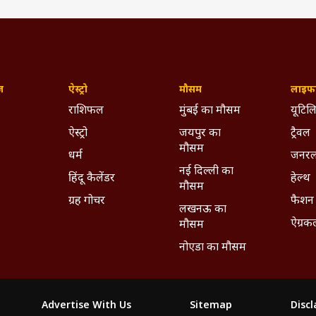
ज़
ऐस्ट्रो
मौसम
लाइफस
राशिफल
मुंबई का मौसम
यूटिलि
ऐस्ट्रो
जयपुर का
ट्रैवल
मौसम
धर्म
जनरल
नई दिल्ली का
हिंदू कैलेंडर
हेल्थ
मौसम
ग्रह गोचर
फैशन
लखनऊ का
ऐग्रक
मौसम
नोएडा का मौसम
Advertise With Us
Sitemap
Disc