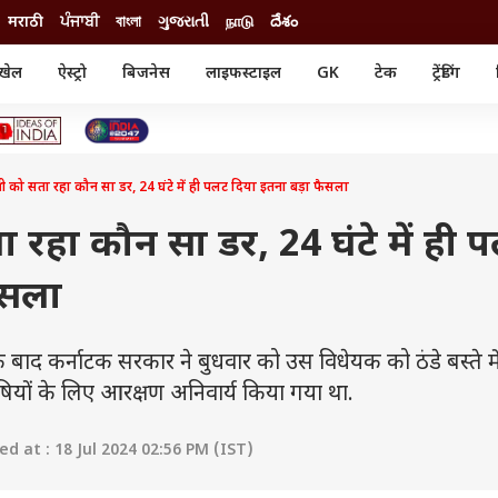
मराठी
ਪੰਜਾਬੀ
বাংলা
ગુજરાતી
நாடு
దేశం
खेल
ऐस्ट्रो
बिजनेस
लाइफस्टाइल
GK
टेक
ट्रेंडिंग
ंजन
ऑटो
खेल
ुड
कार
क्रिकेट
री सिनेमा
टेक्नोलॉजी
शिक्षा
ल सिनेमा
्री को सता रहा कौन सा डर, 24 घंटे में ही पलट दिया इतना बड़ा फैसला
मोबाइल
रिजल्ट
्रिटीज
चैटजीपीटी
नौकरी
ी
सता रहा कौन सा डर, 24 घंटे में ही 
गैजेट
वेब स्टोरीज
ैसला
यूटिलिटी न्यूज़
कल्चर
फैक्ट चेक
 कर्नाटक सरकार ने बुधवार को उस विधेयक को ठंडे बस्ते मे
़ भाषियों के लिए आरक्षण अनिवार्य किया गया था.
 at : 18 Jul 2024 02:56 PM (IST)