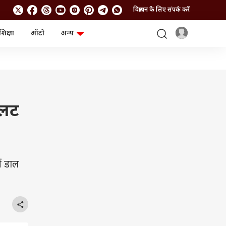
विज्ञापन के लिए संपर्क करें
शिक्षा
ऑटो
अन्य
बिजनेस
लाइफस्टाइल
पर्सनल फाइनेंस
स्वास्थ्य
स्टॉक मार्केट
ट्रैवल
म्यूचुअल फंड्स
फूड
क्रिप्टो
फैशन
आईपीओ
Health and Fitness
पलट
फोटो गैलरी
जनरल नॉलेज
वीडियो
ं डाल