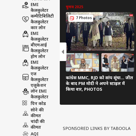
EMI
चुनाव 2025
कैलकुलेटर
कम्पैटिबिलिटी
7 Photos
कैलकुलेटर
कार लोन
EMI
कैलकुलेटर
बीएमआई
कैलकुलेटर
होम लोन
EMI
कैलकुलेटर
एज
कांग्रेस MMC, RJD को सांप सूंघा... जीत
कैलकुलेटर
के बाद PM मोदी ने अपने स्टाइल में
एजुकेशन
किया वार, PHOTOS
लोन EMI
कैलकुलेटर
पिन कोड
सोने की
कीमत
चांदी की
कीमत
SPONSORED LINKS BY TABOOLA
AQI