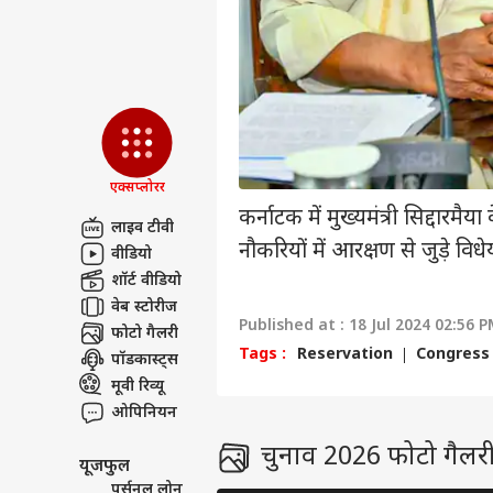
प्राइवेसी पॉलिसी
कॉन्टैक्ट अस
सेंड फीडबैक
यूपी 
अबाउट अस
मौसम
बारि
ओटीट
करियर्स
एक्सप्लोरर
कर्नाटक में मुख्यमंत्री सिद्दारमै
लाइव टीवी
नौकरियों में आरक्षण से जुड़े व
वीडियो
कंगन
शॉर्ट वीडियो
विधा
LOGIN
वेब स्टोरीज
कंफर
Published at : 18 Jul 2024 02:56 
सकते 
फोटो गैलरी
Tags :
Reservation
Congress
पॉडकास्ट्स
मूवी रिव्यू
ओपिनियन
चुनाव 2026 फोटो गैलर
यूजफुल
पर्सनल लोन