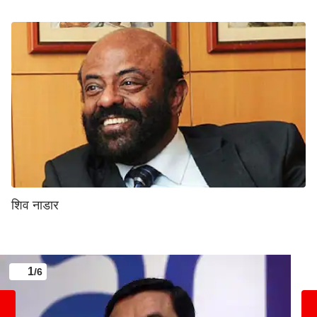
शिव नाडार
1
/6